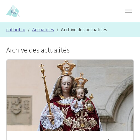
Skip to main content
Skip to page footer
You are here:
cathol.lu
Actualités
Archive des actualités
Archive des actualités