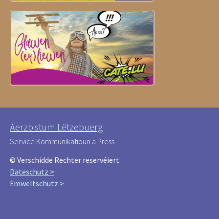
Äerzbistum Lëtzebuerg
Service Kommunikatioun a Press
© Verschidde Rechter reservéiert
Dateschutz >
Ëmweltschutz >