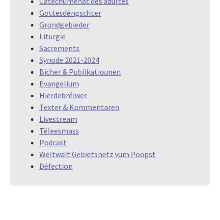
Catéchuménat des adultes
Gottesdéngschter
Grondgebieder
Liturgie
Sacrements
Synode 2021-2024
Bicher & Publikatiounen
Evangelium
Hierdebréiwer
Texter & Kommentaren
Livestream
Tëleesmass
Podcast
Weltwäit Gebietsnetz vum Poopst
Défection