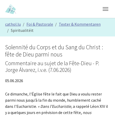
Skip to main content
Skip to page footer
You are here:
cathol.lu
Foi & Pastorale
Texter & Kommentaren
Spiritualitéit
Solennité du Corps et du Sang du Christ :
fête de Dieu parmi nous
Commentaire au sujet de la Fête-Dieu - P.
Jorge Álvarez, i.v.e. (7.06.2026)
05.06.2026
Ce dimanche, l’Église fête le fait que Dieu a voulu rester
parmi nous jusqu’à la fin du monde, humblement caché
dans l’Eucharistie.
« Dans l’Eucharistie,
a rappelé Léon XIV il
y a quelques jours en prévision de cette fête,
nous