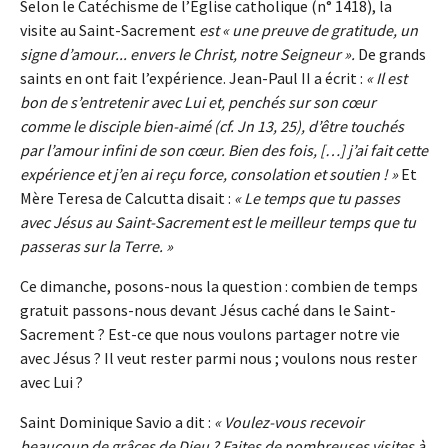
Selon le Catéchisme de l’Église catholique (n° 1418), la
visite au Saint-Sacrement
est « une preuve de gratitude, un
signe d’amour... envers le Christ, notre Seigneur ».
De grands
saints en ont fait l’expérience. Jean-Paul II a écrit :
« Il est
bon de s’entretenir avec Lui et, penchés sur son cœur
comme le disciple bien-aimé (cf. Jn 13, 25), d’être touchés
par l’amour infini de son cœur. Bien des fois, […] j’ai fait cette
expérience et j’en ai reçu force, consolation et soutien ! »
Et
Mère Teresa de Calcutta disait :
« Le temps que tu passes
avec Jésus au Saint-Sacrement est le meilleur temps que tu
passeras sur la Terre. »
Ce dimanche, posons-nous la question : combien de temps
gratuit passons-nous devant Jésus caché dans le Saint-
Sacrement ? Est-ce que nous voulons partager notre vie
avec Jésus ? Il veut rester parmi nous ; voulons nous rester
avec Lui ?
Saint Dominique Savio a dit :
« Voulez-vous recevoir
beaucoup de grâces de Dieu ? Faites de nombreuses visites à