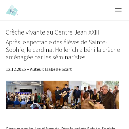
Skip to main content
Skip to page footer
Crèche vivante au Centre Jean XXIII
Après le spectacle des élèves de Sainte-
Sophie, le cardinal Hollerich a béni la crèche
aménagée par les séminaristes.
12.12.2025
– Auteur:
Isabelle Scart
Show larger version
Show larger version
Show larger version
Chaque année, les élèves de l’école privée Sainte-Sophie