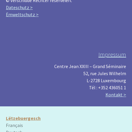
© Verschidde Rechter reservéiert
Dateschutz >
Ëmweltschutz >
Impressum
Centre Jean XXIII – Grand Séminaire
52, rue Jules Wilhelm
L-2728 Luxembourg
Tél : +352 436051 1
Kontakt >
Lëtzebuergesch
Français