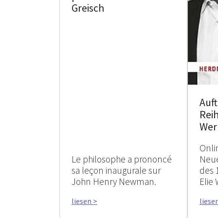
Greisch
Auf
Reih
Wer
Onli
Le philosophe a prononcé
Neue
sa leçon inaugurale sur
des 
John Henry Newman.
Elie 
liesen >
liese