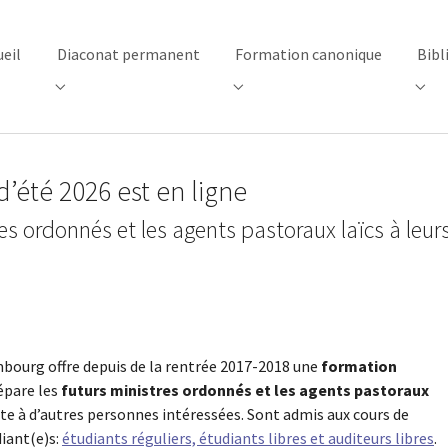
ueil
Diaconat permanent
Formation canonique
Bibl
"Centre d’accueil"
Submenu for "Diaconat permanent"
Submenu for "Formation canon
Subm
été 2026 est en ligne
res ordonnés et les agents pastoraux laïcs à leur
mbourg offre depuis de la rentrée 2017-2018 une
formation
épare les
futurs ministres ordonnés et les agents pastoraux
rte à d’autres personnes intéressées. Sont admis aux cours de
diant(e)s:
étudiants réguliers, étudiants libres et auditeurs libres
.