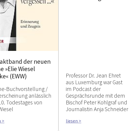
taktband der neuen
e »Elie Wiesel
Professor Dr. Jean Ehret
ke« (EWW)
aus Luxemburg war Gast
ne-Buchvorstellung /
im Podcast der
rscheinung anlässlich
Gesprächsrunde mit dem
10. Todestages von
Bischof Peter Kohlgraf und
Wiesel
Journalistin Anja Schneider
n >
liesen >