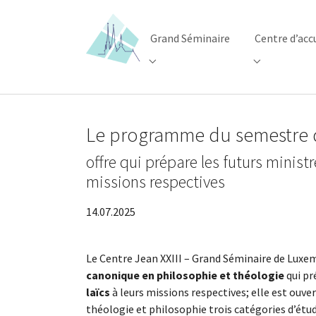
Skip to main content
Skip to page footer
Grand Séminaire
Centre d’acc
Submenu for "Grand Séminaire"
Submenu for 
Le programme du semestre d’
offre qui prépare les futurs minist
missions respectives
14.07.2025
Le Centre Jean XXIII – Grand Séminaire de Luxe
canonique en philosophie et théologie
qui pr
laïcs
à leurs missions respectives; elle est ouve
théologie et philosophie trois catégories d’étu