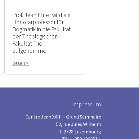
Prof. Jean Ehret wird als
Honorarprofessor für
Dogmatik in die Fakultät
der Theologischen
Fakultät Trier
aufgenommen
liesen >
Impressum
Centre Jean XXIII – Grand Séminaire
52, rue Jules Wilhelm
L-2728 Luxembourg