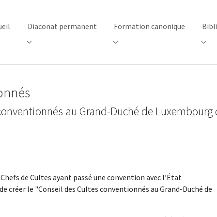
ueil
Diaconat permanent
Formation canonique
Bibl
"Centre d’accueil"
Submenu for "Diaconat permanent"
Submenu for "Formation canon
Subm
ionnés
s conventionnés au Grand-Duché de Luxembourg
 Chefs de Cultes ayant passé une convention avec l’État
de créer le "Conseil des Cultes conventionnés au Grand-Duché de