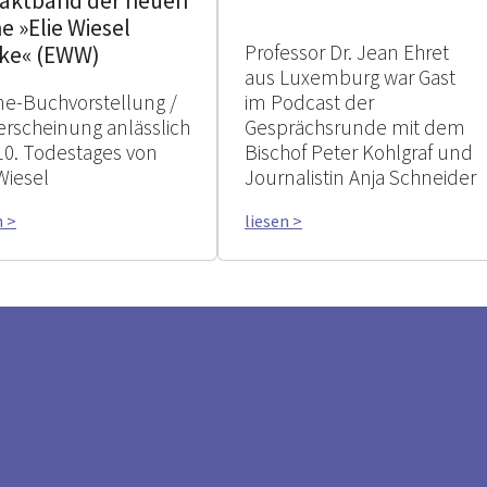
taktband der neuen
e »Elie Wiesel
Professor Dr. Jean Ehret
ke« (EWW)
aus Luxemburg war Gast
ne-Buchvorstellung /
im Podcast der
rscheinung anlässlich
Gesprächsrunde mit dem
10. Todestages von
Bischof Peter Kohlgraf und
Wiesel
Journalistin Anja Schneider
n >
liesen >