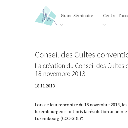
Skip to main content
Skip to page footer
Grand Séminaire
Centre d’acc
Submenu for "Grand Séminaire"
Submenu for 
Conseil des Cultes convent
La création du Conseil des Culte
18 novembre 2013
18.11.2013
Lors de leur rencontre du 18 novembre 2013, les
luxembourgeois ont pris la résolution unanime 
Luxembourg (CCC-GDL)".