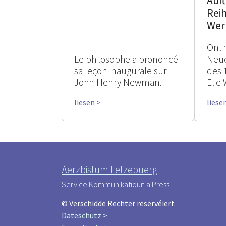
Auf
Reih
Wer
Onli
Le philosophe a prononcé
Neue
sa leçon inaugurale sur
des 
John Henry Newman.
Elie 
liesen >
liese
Äerzbistum Lëtzebuerg
Service Kommunikatioun a Press
© Verschidde Rechter reservéiert
Dateschutz >