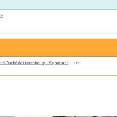
le
e
rand-Duché de Luxembourg – Signatures
2 MB