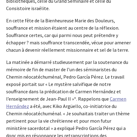
bibliothèques, celle du Grand Séminaire et celle du
Consistoire israélite.
En cette fête de la Bienheureuse Marie des Douleurs,
souffrance et mission étaient au centre de la réflexion.
Souffrance certes, car qui parmi nous peut prétendre y
échapper ? mais souffrance transcendée, vécue pour amener
chacun à devenir réellement missionnaire et sel de la terre.
La matinée a démarré studieusement par la soutenance du
mémoire de fin de master de l’un des séminaristes du
Chemin néocatéchuménal, Pedro García Pérez. Le travail
exposé portait sur « Le mystère salvifique de notre
souffrance dans la prédication de Carmen Hernández et
l’enseignement de Jean-Paul II »*. Rappelons que
Carmen
Hernández
a été, avec Kiko Argüello, co-initiatrice du
Chemin néocatéchuménal. « Je souhaitais traiter un thème
pertinent pour la vie chrétienne et pour mon futur
ministère sacerdotal » a expliqué Pedro García Pérez qui a
donc mis en résonnance les retranscriptions des