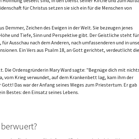
en Hoffnung beseelt sind, in den Dienst seiner Kirche und zum Aufb
idenschaft für Christus setzen sie sich ein für die Menschen von
aus Demmer, Zeichen des Ewigen in der Welt. Sie bezeugen jenes
öhe und Tiefe, Sinn und Perspektive gibt. Der Geistliche steht für
, für Ausschau nach dem Anderen, nach umfassenderen und in uns
sionen. Ein Vers aus Psalm 18, an Gott gerichtet, verdeutlicht die
tt. Die Ordensgründerin Mary Ward sagte: "Begnüge dich mit nicht
ola, vom Krieg verwundet, auf dem Krankenbett lag, kam ihm der
r Gott! Das war der Anfang seines Weges zum Priestertum. Er gab
sein Bestes: den Einsatz seines Lebens.
uberwuert?