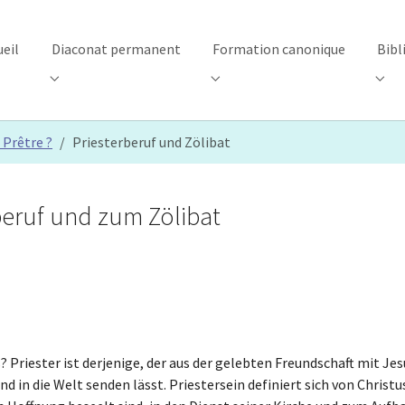
ueil
Diaconat permanent
Formation canonique
Bibl
"Centre d’accueil"
Submenu for "Diaconat permanent"
Submenu for "Formation canon
Subm
 Prêtre ?
Priesterberuf und Zölibat
eruf und zum Zölibat
Priester ist derjenige, der aus der gelebten Freundschaft mit Jes
d in die Welt senden lässt. Priestersein definiert sich von Christu