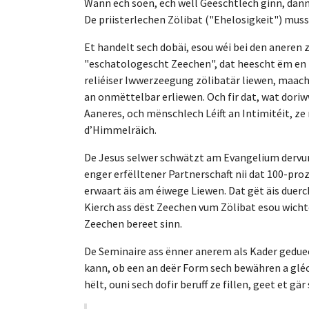
Wann ech soen, ech wëll Geeschtlech ginn, dann a
De priisterlechen Zölibat ("Ehelosigkeit") muss 
Et handelt sech dobäi, esou wéi bei den anere
"eschatologescht Zeechen", dat heescht ëm en Hi
reliéiser Iwwerzeegung zölibatär liewen, maach
an onmëttelbar erliewen. Och fir dat, wat doriw
Aaneres, och mënschlech Léift an Intimitéit, ze 
d’Himmelräich.
De Jesus selwer schwätzt am Evangelium dervun,
enger erfëlltener Partnerschaft nii dat 100-pro
erwaart äis am éiwege Liewen. Dat gët äis duerch
Kierch ass dëst Zeechen vum Zölibat esou wichteg
Zeechen bereet sinn.
De Seminaire ass ënner anerem als Kader geduec
kann, ob een an deër Form sech bewähren a gléck
hëlt, ouni sech dofir beruff ze fillen, geet et gä