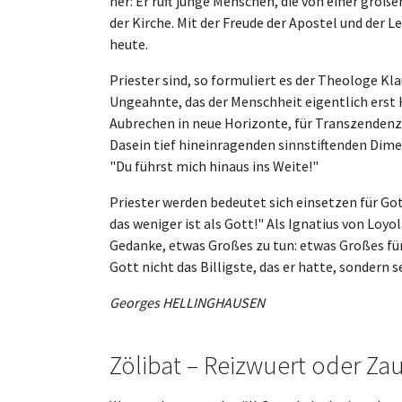
her: Er ruft junge Menschen, die von einer groß
der Kirche. Mit der Freude der Apostel und der Le
heute.
Priester sind, so formuliert es der Theologe Kl
Ungeahnte, das der Menschheit eigentlich erst H
Aubrechen in neue Horizonte, für Transzendenz
Dasein tief hineinragenden sinnstiftenden Dimen
"Du führst mich hinaus ins Weite!"
Priester werden bedeutet sich einsetzen für Go
das weniger ist als Gott!" Als Ignatius von Loy
Gedanke, etwas Großes zu tun: etwas Großes fü
Gott nicht das Billigste, das er hatte, sondern 
Georges HELLINGHAUSEN
Zölibat – Reizwuert oder Za