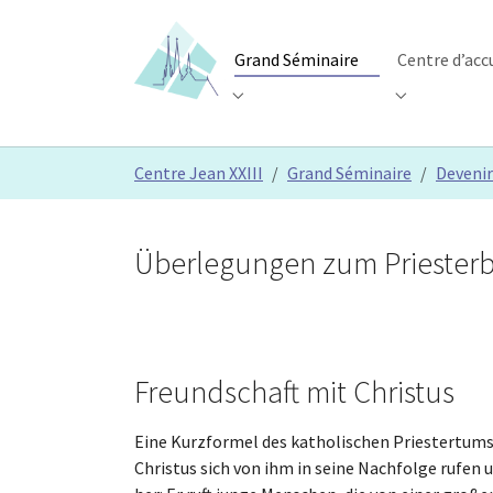
Skip to main content
Skip to page footer
Grand Séminaire
Centre d’acc
Submenu for "Grand Séminaire"
Submenu for 
You are here:
Centre Jean XXIII
Grand Séminaire
Devenir
Überlegungen zum Priesterb
Freundschaft mit Christus
Eine Kurzformel des katholischen Priestertums? 
Christus sich von ihm in seine Nachfolge rufen un