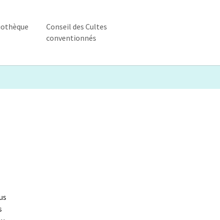
iothèque
Conseil des Cultes
conventionnés
ique"
enu for "Bibliothèque"
us
s