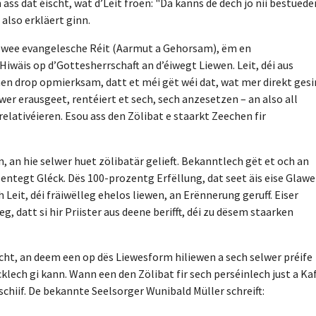
ss dat éischt, wat d’Leit froen: "Da kanns de dech jo nii bestuede
also erkläert ginn.
n zwee evangelesche Réit (Aarmut a Gehorsam), ëm en
wäis op d’Gottesherrschaft an d’éiwegt Liewen. Leit, déi aus
en drop opmierksam, datt et méi gët wéi dat, wat mer direkt ges
wer erausgeet, rentéiert et sech, sech anzesetzen – an also all
relativéieren. Esou ass den Zölibat e staarkt Zeechen fir
 an hie selwer huet zölibatär gelieft. Bekanntlech gët et och an
zentegt Gléck. Dës 100-prozentg Erfëllung, dat seet äis eise Glawe
 Leit, déi fräiwëlleg ehelos liewen, an Erënnerung geruff. Eiser
, datt si hir Priister aus deene berifft, déi zu dësem staarken
ht, an deem een op dës Liewesform hiliewen a sech selwer préife
lech gi kann. Wann een den Zölibat fir sech perséinlech just a Ka
r schiif. De bekannte Seelsorger Wunibald Müller schreift: