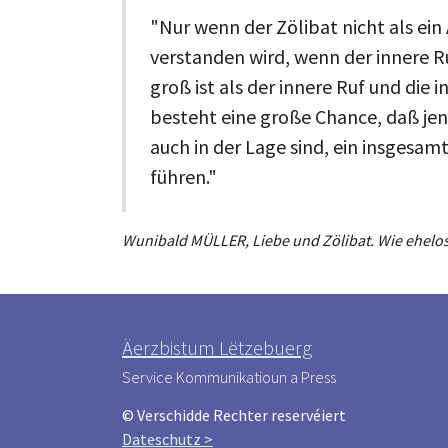
"Nur wenn der Zölibat nicht als ein
verstanden wird, wenn der innere Ru
groß ist als der innere Ruf und die i
besteht eine große Chance, daß jene
auch in der Lage sind, ein insgesa
führen."
Wunibald MÜLLER, Liebe und Zölibat. Wie ehelos
Äerzbistum Lëtzebuerg
Service Kommunikatioun a Press
© Verschidde Rechter reservéiert
Dateschutz >