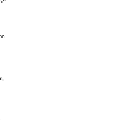
n?"
inn
n,
f