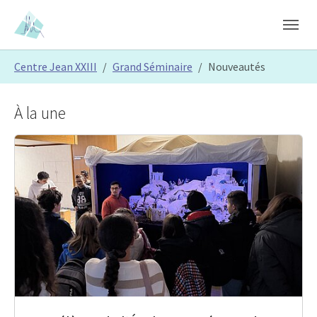
Skip to main content
Skip to page footer
You are here:
Centre Jean XXIII
Grand Séminaire
Nouveautés
À la une