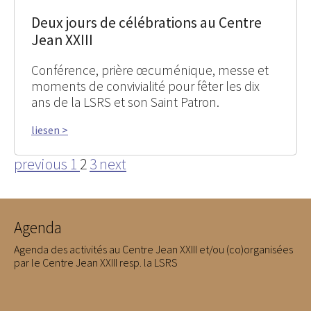
Deux jours de célébrations au Centre
Jean XXIII
Conférence, prière œcuménique, messe et
moments de convivialité pour fêter les dix
ans de la LSRS et son Saint Patron.
liesen >
previous
1
2
3
next
Agenda
Agenda des activités au Centre Jean XXIII et/ou (co)organisées
par le Centre Jean XXIII resp. la LSRS