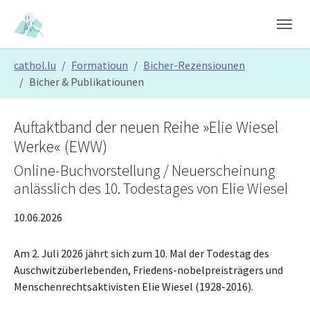
Skip to main content
Skip to page footer
You are here:
cathol.lu
Formatioun
Bicher-Rezensiounen
Bicher & Publikatiounen
Auftaktband der neuen Reihe »Elie Wiesel
Werke« (EWW)
Online-Buchvorstellung / Neuerscheinung
anlässlich des 10. Todestages von Elie Wiesel
10.06.2026
Am 2. Juli 2026 jährt sich zum 10. Mal der Todestag des
Auschwitzüberlebenden, Friedens-nobelpreisträgers und
Menschenrechtsaktivisten Elie Wiesel (1928-2016).