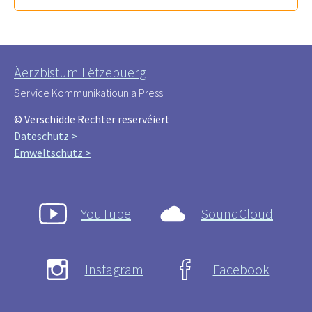
Äerzbistum Lëtzebuerg
Service Kommunikatioun a Press
© Verschidde Rechter reservéiert
Dateschutz >
Ëmweltschutz >
YouTube
SoundCloud
Instagram
Facebook