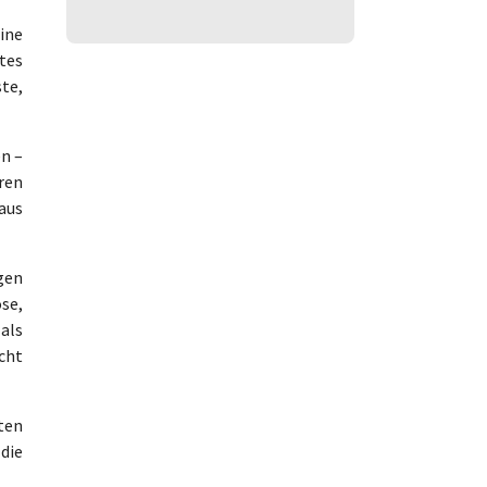
ine
tes
te,
en –
ren
aus
gen
ose,
 als
cht
ten
 die