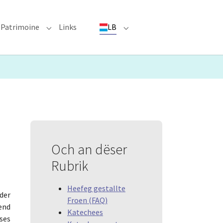
Patrimoine
Links
LB
ioun"
bmenu for "Evenementer"
Submenu for "Patrimoine"
Submenu for "LB"
Och an dëser
Rubrik
Heefeg gestallte
der
Froen (FAQ)
end
Katechees
ses