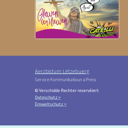
Äerzbistum Lëtzebuerg
Service Kommunikatioun a Press
© Verschidde Rechter reservéiert
Dateschutz >
Ëmweltschutz >