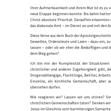
Ihrer Aufmerksamkeit und ihrem Mut ist es zu v
neue Etappe beginnen konnte: Bis dahin hatten 
Christ absolute Priorität. Daraufhin erkannten
das diakonale Amt – im Dienst an und mit den A
Diese Verse aus dem Buch der Apostelgeschichte 
Geweihte, Ordensleute und Laien – dazu ein, z
lassen – oder ob wir eher die Bedürftigen und
dem Weg gehen?
Ich bin mir der Komplexität der Situationen
christlicher und anderer Zugehörigkeit gibt, di
Drogenabhängige, Flüchtlinge, Bettler, Arbeitsl
Einzelne, als kirchliche Gemeinschaft, aber 
übersehen dürfen.
Wie reagieren wir? Lassen wir uns stören? Si
christlichen Gemeinschaften taten? Denken wir 
Jesus im Gleichnis vom barmherzigen Samariter