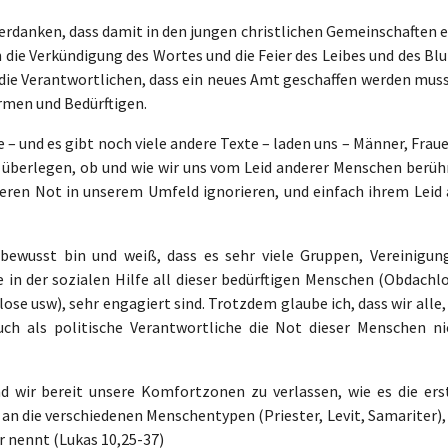
erdanken, dass damit in den jungen christlichen Gemeinschaften e
die Verkündigung des Wortes und die Feier des Leibes und des Blu
 die Verantwortlichen, dass ein neues Amt geschaffen werden muss
rmen und Bedürftigen.
– und es gibt noch viele andere Texte – laden uns – Männer, Frau
u überlegen, ob und wie wir uns vom Leid anderer Menschen berüh
 deren Not in unserem Umfeld ignorieren, und einfach ihrem Leid 
 bewusst bin und weiß, dass es sehr viele Gruppen, Vereinigun
e in der sozialen Hilfe all dieser bedürftigen Menschen (Obdachl
ose usw), sehr engagiert sind. Trotzdem glaube ich, dass wir alle,
auch als politische Verantwortliche die Not dieser Menschen ni
nd wir bereit unsere Komfortzonen zu verlassen, wie es die ers
an die verschiedenen Menschentypen (Priester, Levit, Samariter),
 nennt (Lukas 10,25-37)