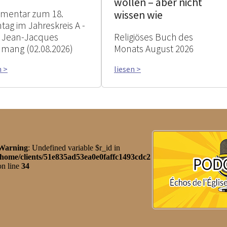
wollen – aber nicht
mentar zum 18.
wissen wie
tag im Jahreskreis A -
 Jean-Jacques
Religiöses Buch des
mang (02.08.2026)
Monats August 2026
n >
liesen >