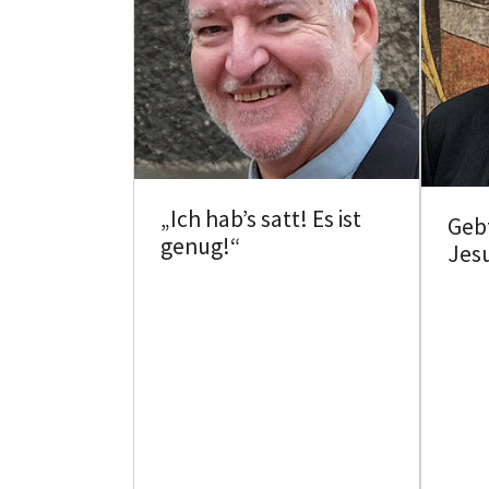
„Ich hab’s satt! Es ist
Gebt
genug!“
Jes