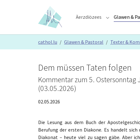
Skip to main content
Skip to page footer
Äerzdiözees
Glawen & Pa
Submenu for "Ä
You are here:
cathol.lu
Glawen & Pastoral
Texter & Ko
Dem müssen Taten folgen
Kommentar zum 5. Ostersonntag Jahr
(03.05.2026)
02.05.2026
Die Lesung aus dem Buch der Apostelgeschich
Berufung der ersten Diakone. Es handelt sich
Diakonat – heute viel zu sagen gäbe. Aber i