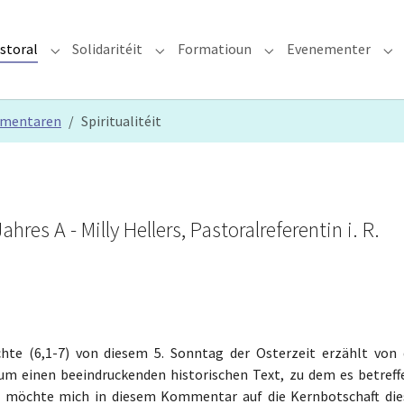
storal
Solidaritéit
Formatioun
Evenementer
erzdiözees"
Submenu for "Glawen & Pastoral"
Submenu for "Solidaritéit"
Submenu for "Format
Su
mmentaren
Spiritualitéit
es A - Milly Hellers, Pastoralreferentin i. R.
te (6,1-7) von diesem 5. Sonntag der Osterzeit erzählt von 
 um einen beeindruckenden historischen Text, zu dem es betreff
ch möchte mich in diesem Kommentar auf die Kernbotschaft die