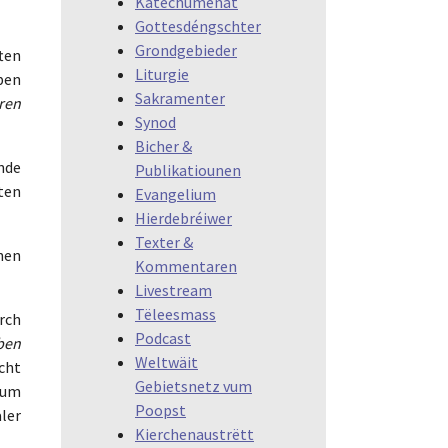
Katechumenat
Gottesdéngschter
Grondgebieder
ten
Liturgie
ben
Sakramenter
hren
Synod
Bicher &
nde
Publikatiounen
ten
Evangelium
Hierdebréiwer
Texter &
hen
Kommentaren
Livestream
Tëleesmass
rch
Podcast
aben
Weltwäit
cht
Gebietsnetz vum
 um
Poopst
ler
Kierchenaustrëtt