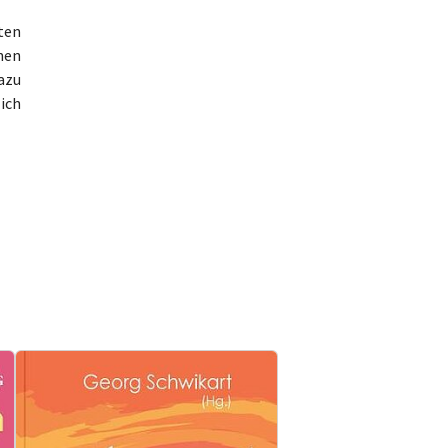
iten
nen
dazu
ich