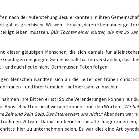
ften nach der Auferstehung Jesu erkannten in ihren Gemeinschaf
aft gab es griechische Witwen – Frauen, deren Ehemänner gestor
hteiligt leben mussten.
(Als Tochter einer Mutter, die mit 35 Ja
)
 dieser gläubigen Menschen, die sich damals für alleinstehe
ie Gläubigen der jungen Gemeinschaft hatten verstanden, dass be
t – und auch heute nicht. Dem müssen Taten folgen.
bigen Menschen wandten sich an die Leiter der frühen christlic
den Frauen – und ihrer Familien – aufmerksam zu machen.
e nahmen ihre Bitten ernst! Solche Veränderungen können nur du
ie Apostel hätten sie abweisen können – mit den Worten
: „Wir h
 Zeit und kein Geld. Das interessiert uns nicht.“
Aber dem war ni
etroffenen Witwen. Daraufhin beriefen sie alle JüngerInnen ein,
hritte hier zu unternehmen seien. Es war dies eine Art synoda