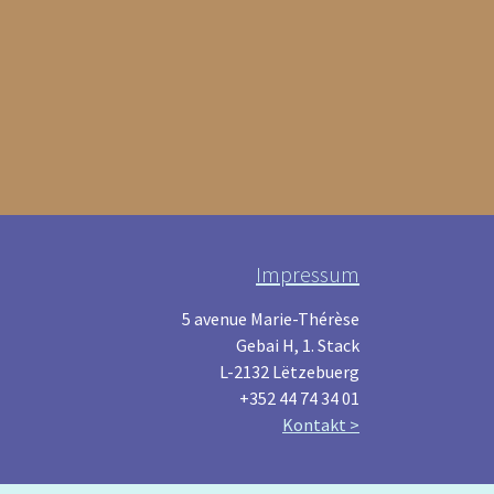
Impressum
5 avenue Marie-Thérèse
Gebai H, 1. Stack
L-2132 Lëtzebuerg
+352 44 74 34 01
Kontakt >