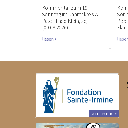
Kommentar zum 19.
Kom
Sonntag im Jahreskreis A -
Sonn
Pater Theo Klein, scj
Père
(09.08.2026)
Flam
liesen >
liese