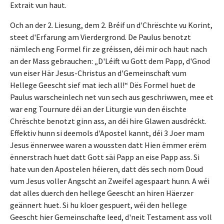
Extrait vun haut.
Och an der 2. Liesung, dem 2. Bréif un d'Chrëschte vu Korint,
steet d'Erfarung am Vierdergrond. De Paulus benotzt
nämlech eng Formel fir ze gréissen, déi mir och haut nach
an der Mass gebrauchen: „D'Léift vu Gott dem Papp, d'Gnod
vun eiser Här Jesus-Christus an d'Gemeinschaft vum
Hellege Geescht sief mat iech all!“ Dës Formel huet de
Paulus warscheinlech net vun sech aus geschriwwen, mee et
war eng Tournure déi an der Liturgie vun den éischte
Chrëschte benotzt ginn ass, an déi hire Glawen ausdréckt.
Effektiv hunn si deemols d'Apostel kannt, déi 3 Joer mam
Jesus ënnerwee waren a woussten datt Hien ëmmer erëm
ënnerstrach huet datt Gott säi Papp an eise Papp ass. Si
hate vun den Apostelen héieren, datt dës sech nom Doud
vum Jesus voller Angscht an Zweifel agespaart hunn. A wéi
dat alles duerch den hellege Geescht an hiren Häerzer
geännert huet. Si hu kloer gespuert, wéi den hellege
Geescht hier Gemeinschafte leed, d'neit Testament ass voll