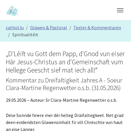
Skip to main content
Skip to page footer
You are here:
cathol.lu
Glawen & Pastoral
Texter & Kommentaren
Spiritualitéit
„D'Léift vu Gott dem Papp, d'Gnod vun eiser
Här Jesus-Christus an d'Gemeinschaft vum
Hellege Geescht sief mat iech all!“
Kommentar zu Dreifaltigkeit Jahres A - Soeur
Clara-Martine Regenwetter o.s.b. (31.05.2026)
29.05.2026
– Auteur:
Sr Clara-Martine Regenwetter o.s.b.
Dëse Sonnde feiere mer déi helleg Dräifaltegkeet. Net grad
deen evidendsten Glawensinhalt fir vill Chrëschte vun haut
an eise Länner.