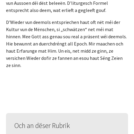
vun Aussoen déi dëst beleeën. D'liturgesch Formel
entsprecht also deem, wat erlieft a gegleeft gouf.
D'Wieder vun deemols entspriechen haut oft nët méi der
Kultur vun de Mënschen, si „schwätzen“ net méi mat
hinnen. Mee Gott ass genau sou real a präsent wéi deemols.
Hie bewunnt an duerchdréngt all Epoch. Mir maachen och
haut Erfarunge mat Him. Un eis, net midd ze ginn, ze
versichen Wieder dofir ze fannen an esou haut Séng Zeien
ze sinn.
Och an dëser Rubrik