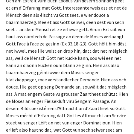
Och am Extrait vum Buch Exodus vun dësem Sonnden geet
et em d'Erfarung mat Gott. Interessanterweis ass et net de
Mënsch deen als éischt vu Gott seet, e wier douce a
baarmhäerzeg. Mee et ass Gott selwer, deen dëst vun sech
seet ... an dem Mënsch et ze erliewe gëtt. Virum Extrait vun
haut ass nämlech de Passage an deem de Moses verlaangt
Gott Face à Face ze gesinn (Ex 33,18-23). Gott hëlt him dëst
net iwwel, mee Hie weist en drop hin, datt dat net méiglech
ass, well de Mënsch Gott net kucke kann, sou wéi een net
kann an d'Sonn kucken ouni blann ze ginn. Hien ass also
baarmhäerzeg géintiwwer dem Moses senger
klatzkäppeger, mee verständlecher Demande. Hien ass och
douce. Hie geet op seng Demande an, souwäit dat méiglech
ass. A mat engem Geste vu grousser Zaartheet schützt Hien
de Moses an enger Fielsekluft viru Sengem Passage. An
dësem Bild coexistéiren d'Allmacht an d'Zaartheet vu Gott.
Moses mécht d'Erfarung datt Gottes Allmuecht am Service
steet vu senger Léift an net vun enger Dominatioun. Hien
erlieft also hautno dat, wat Gott vun sech selwer seet am