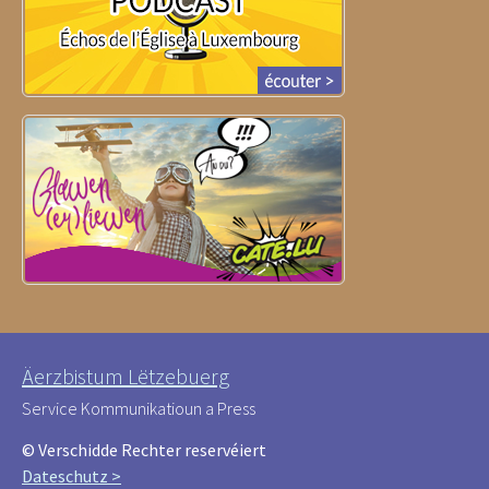
Äerzbistum Lëtzebuerg
Service Kommunikatioun a Press
© Verschidde Rechter reservéiert
Dateschutz >