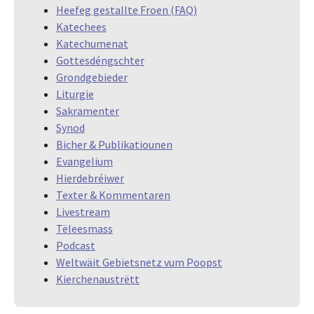
Heefeg gestallte Froen (FAQ)
Katechees
Katechumenat
Gottesdéngschter
Grondgebieder
Liturgie
Sakramenter
Synod
Bicher & Publikatiounen
Evangelium
Hierdebréiwer
Texter & Kommentaren
Livestream
Tëleesmass
Podcast
Weltwäit Gebietsnetz vum Poopst
Kierchenaustrëtt