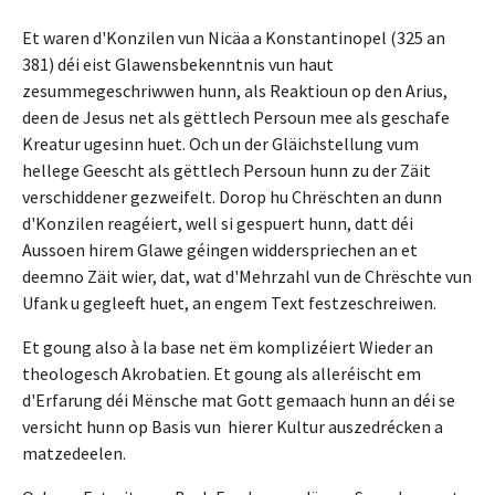
Et waren d'Konzilen vun Nicäa a Konstantinopel (325 an
381) déi eist Glawensbekenntnis vun haut
zesummegeschriwwen hunn, als Reaktioun op den Arius,
deen de Jesus net als gëttlech Persoun mee als geschafe
Kreatur ugesinn huet. Och un der Gläichstellung vum
hellege Geescht als gëttlech Persoun hunn zu der Zäit
verschiddener gezweifelt. Dorop hu Chrëschten an dunn
d'Konzilen reagéiert, well si gespuert hunn, datt déi
Aussoen hirem Glawe géingen widderspriechen an et
deemno Zäit wier, dat, wat d'Mehrzahl vun de Chrëschte vun
Ufank u gegleeft huet, an engem Text festzeschreiwen.
Et goung also à la base net ëm komplizéiert Wieder an
theologesch Akrobatien. Et goung als alleréischt em
d'Erfarung déi Mënsche mat Gott gemaach hunn an déi se
versicht hunn op Basis vun hierer Kultur auszedrécken a
matzedeelen.