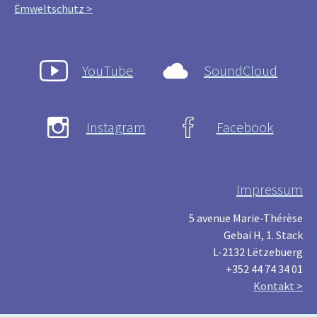
Ëmweltschutz >
YouTube
SoundCloud
Instagram
Facebook
Impressum
5 avenue Marie-Thérèse
Gebai H, 1. Stack
L-2132 Lëtzebuerg
+352 44 74 34 01
Kontakt >