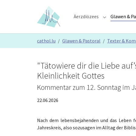
Skip to main content
Skip to page footer
Äerzdiözees
Glawen & Pa
Submenu for "Ä
You are here:
cathol.lu
Glawen & Pastoral
Texter & Ko
"Tätowiere dir die Liebe auf’
Kleinlichkeit Gottes
Kommentar zum 12. Sonntag im Jahr
22.06.2026
Nach dem lebensbejahenden und das Leben fei
Jahreskreis, also sozusagen im Alltag der Bi