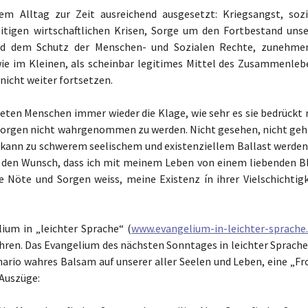
em Alltag zur Zeit ausreichend ausgesetzt: Kriegsangst, sozi
itigen wirtschaftlichen Krisen, Sorge um den Fortbestand unse
und dem Schutz der Menschen- und Sozialen Rechte, zunehme
e im Kleinen, als scheinbar legitimes Mittel des Zusammenleb
 nicht weiter fortsetzen.
eten Menschen immer wieder die Klage, wie sehr es sie bedrückt 
Sorgen nicht wahrgenommen zu werden. Nicht gesehen, nicht geh
k kann zu schwerem seelischem und existenziellem Ballast werden.
t den Wunsch, dass ich mit meinem Leben von einem liebenden Bl
öte und Sorgen weiss, meine Existenz ín ihrer Vielschichtigk
ium in „leichter Sprache“ (
www.evangelium-in-leichter-sprache
hren. Das Evangelium des nächsten Sonntages in leichter Sprache 
rio wahres Balsam auf unserer aller Seelen und Leben, eine „Fr
 Auszüge: