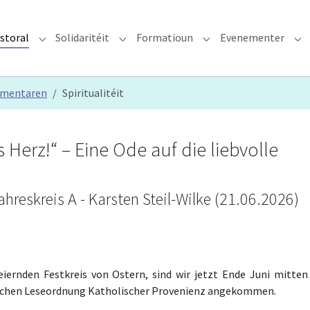
storal
Solidaritéit
Formatioun
Evenementer
erzdiözees"
Submenu for "Glawen & Pastoral"
Submenu for "Solidaritéit"
Submenu for "Format
Su
mmentaren
Spiritualitéit
s Herz!“ – Eine Ode auf die liebvolle
eskreis A - Karsten Steil-Wilke (21.06.2026)
ernden Festkreis von Ostern, sind wir jetzt Ende Juni mitten
blischen Leseordnung Katholischer Provenienz angekommen.