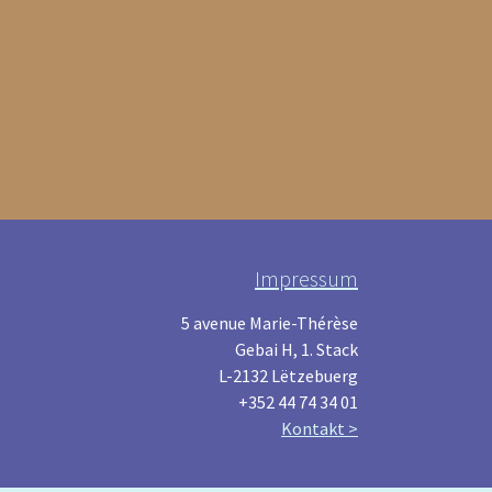
Impressum
5 avenue Marie-Thérèse
Gebai H, 1. Stack
L-2132 Lëtzebuerg
+352 44 74 34 01
Kontakt >