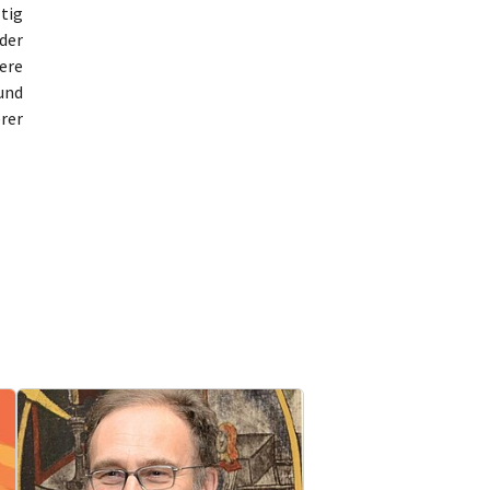
tig
der
ere
und
rer