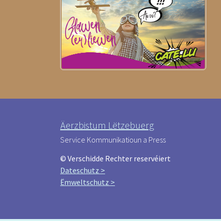
Äerzbistum Lëtzebuerg
Service Kommunikatioun a Press
© Verschidde Rechter reservéiert
Dateschutz >
Ëmweltschutz >