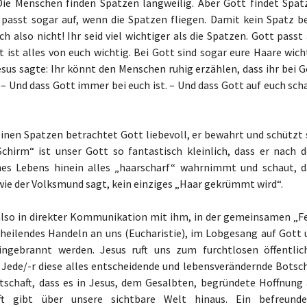
 Die Menschen finden Spatzen langweilig. Aber Gott findet Spat
t passt sogar auf, wenn die Spatzen fliegen. Damit kein Spatz b
ch also nicht! Ihr seid viel wichtiger als die Spatzen. Gott passt
t ist alles von euch wichtig. Bei Gott sind sogar eure Haare wich
sus sagte: Ihr könnt den Menschen ruhig erzählen, dass ihr bei G
. – Und dass Gott immer bei euch ist. – Und dass Gott auf euch sch
 einen Spatzen betrachtet Gott liebevoll, er bewahrt und schützt 
chirm“ ist unser Gott so fantastisch kleinlich, dass er nach 
ines Lebens hinein alles „haarscharf“ wahrnimmt und schaut, d
, wie der Volksmund sagt, kein einziges „Haar gekrümmt wird“.
also in direkter Kommunikation mit ihm, in der gemeinsamen „Fe
 heilendes Handeln an uns (Eucharistie), im Lobgesang auf Gott 
ingebrannt werden. Jesus ruft uns zum furchtlosen öffentlic
Jede/-r diese alles entscheidende und lebensverändernde Botsch
schaft, dass es in Jesus, dem Gesalbten, begründete Hoffnung 
ft gibt über unsere sichtbare Welt hinaus. Ein befreunde