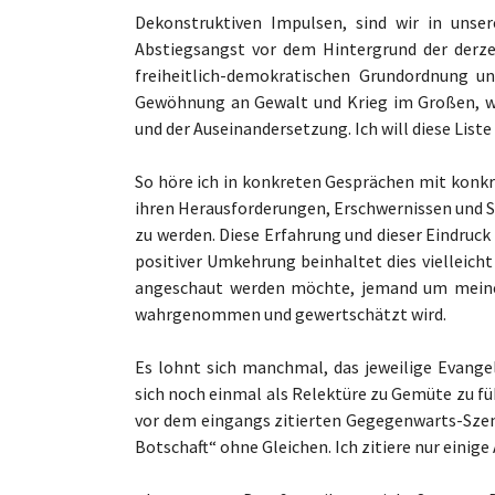
Dekonstruktiven Impulsen, sind wir in unser
Abstiegsangst vor dem Hintergrund der derze
freiheitlich-demokratischen Grundordnung 
Gewöhnung an Gewalt und Krieg im Großen, wi
und der Auseinandersetzung. Ich will diese Liste
So höre ich in konkreten Gesprächen mit konkr
ihren Herausforderungen, Erschwernissen und 
zu werden. Diese Erfahrung und dieser Eindruc
positiver Umkehrung beinhaltet dies vielleich
angeschaut werden möchte, jemand um meine N
wahrgenommen und gewertschätzt wird.
Es lohnt sich manchmal, das jeweilige Evangel
sich noch einmal als Relektüre zu Gemüte zu fü
vor dem eingangs zitierten Gegegenwarts-Szena
Botschaft“ ohne Gleichen. Ich zitiere nur einige