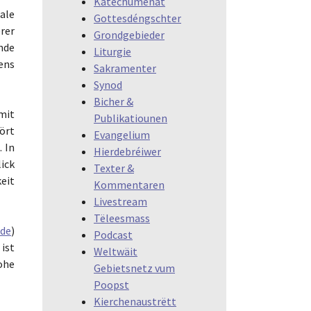
Katechumenat
ale
Gottesdéngschter
rer
Grondgebieder
nde
Liturgie
ens
Sakramenter
Synod
Bicher &
mit
Publikatiounen
ört
Evangelium
 In
Hierdebréiwer
ick
Texter &
eit
Kommentaren
Livestream
Tëleesmass
.de
)
Podcast
ist
Weltwäit
ohe
Gebietsnetz vum
Poopst
Kierchenaustrëtt