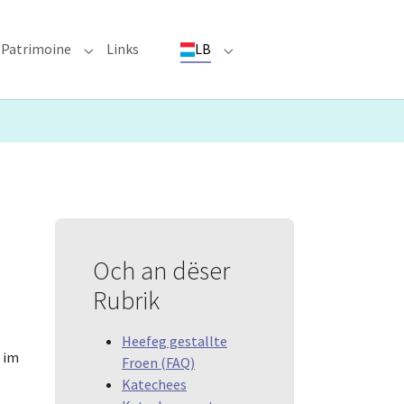
Patrimoine
Links
LB
ioun"
bmenu for "Evenementer"
Submenu for "Patrimoine"
Submenu for "LB"
Och an dëser
Rubrik
Heefeg gestallte
 im
Froen (FAQ)
Katechees