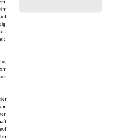
zen
eim
 auf
tig.
ott
aut.
sie,
dem
ass
ier
und
hen
aft
auf
ter