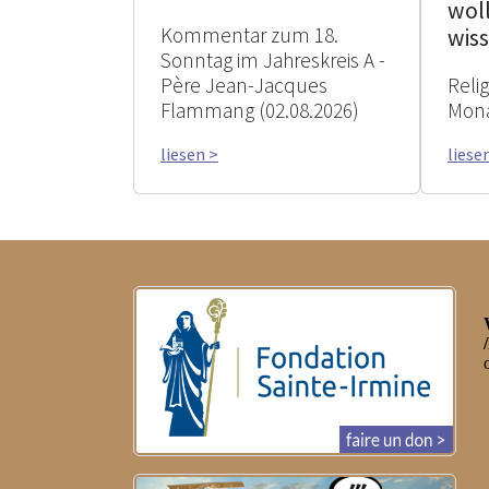
woll
Kommentar zum 18.
wis
Sonntag im Jahreskreis A -
Père Jean-Jacques
Reli
Flammang (02.08.2026)
Mona
liesen >
liese