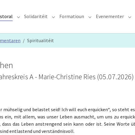
storal
Solidaritéit
Formatioun
Evenementer
erzdiözees"
Submenu for "Glawen & Pastoral"
Submenu for "Solidaritéit"
Submenu for "Format
Su
mmentaren
Spiritualitéit
chen
eskreis A - Marie-Christine Ries (05.07.2026)
r mühselig und belastet seid! Ich will euch erquicken“, so steht e
s ein, mit allem, was unser Leben ausmacht, um uns zu erquick
, dass das Leben anstrengend sein kann oder ist. Seine Worte ü
 sind entlastend und verständnisvoll.