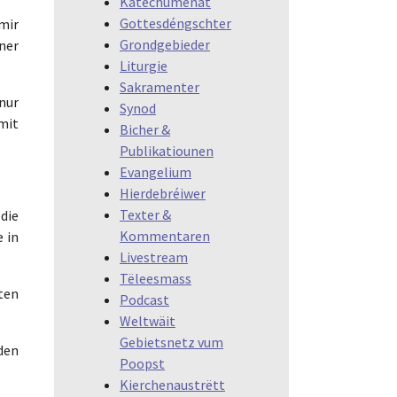
Katechumenat
Gottesdéngschter
mir
Grondgebieder
iner
Liturgie
Sakramenter
nur
Synod
 mit
Bicher &
Publikatiounen
Evangelium
Hierdebréiwer
Texter &
 die
Kommentaren
 in
Livestream
Tëleesmass
rten
Podcast
Weltwäit
Gebietsnetz vum
den
Poopst
Kierchenaustrëtt