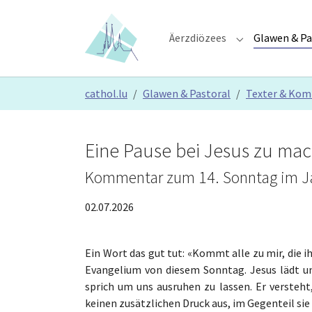
Skip to main content
Skip to page footer
Äerzdiözees
Glawen & Pa
Submenu for "Ä
You are here:
cathol.lu
Glawen & Pastoral
Texter & Ko
Eine Pause bei Jesus zu ma
Kommentar zum 14. Sonntag im Jahr
02.07.2026
Ein Wort das gut tut: «Kommt alle zu mir, die ih
Evangelium von diesem Sonntag. Jesus lädt un
sprich um uns ausruhen zu lassen. Er versteht
keinen zusätzlichen Druck aus, im Gegenteil sie