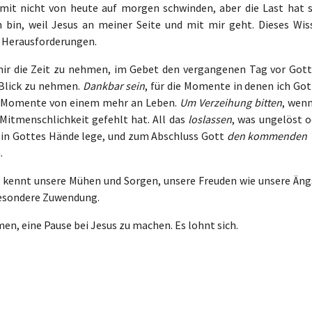
amit nicht von heute auf morgen schwinden, aber die Last hat s
in bin, weil Jesus an meiner Seite und mit mir geht. Dieses Wis
e Herausforderungen.
 mir die Zeit zu nehmen, im Gebet den vergangenen Tag vor Gott
 Blick zu nehmen.
Dankbar sein
, für die Momente in denen ich Got
ür Momente von einem mehr an Leben.
Um Verzeihung bitten
, wenn
 Mitmenschlichkeit gefehlt hat. All das
loslassen
, was ungelöst o
 in Gottes Hände lege, und zum Abschluss Gott
den kommenden 
.
 Er kennt unsere Mühen und Sorgen, unsere Freuden wie unsere Äng
besondere Zuwendung.
men, eine Pause bei Jesus zu machen. Es lohnt sich.