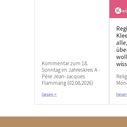
Reg
Klee
alle
übe
woll
Kommentar zum 18.
wis
Sonntag im Jahreskreis A -
Père Jean-Jacques
Reli
Flammang (02.08.2026)
Mona
liesen >
liese