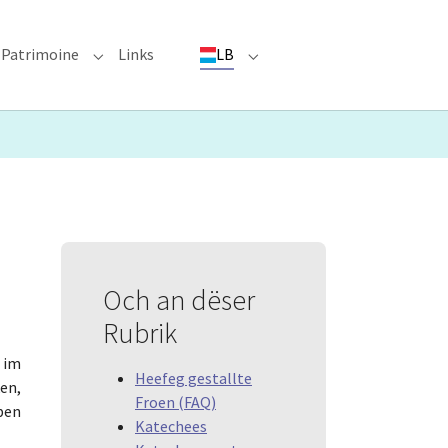
Patrimoine
Links
LB
ioun"
bmenu for "Evenementer"
Submenu for "Patrimoine"
Submenu for "LB"
Och an dëser
Rubrik
s im
Heefeg gestallte
en,
Froen (FAQ)
ben
Katechees