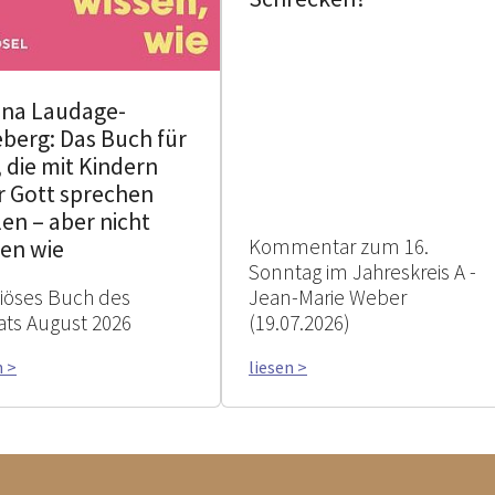
ina Laudage-
berg: Das Buch für
, die mit Kindern
r Gott sprechen
en – aber nicht
Kommentar zum 16.
sen wie
Sonntag im Jahreskreis A -
giöses Buch des
Jean-Marie Weber
ts August 2026
(19.07.2026)
n >
liesen >