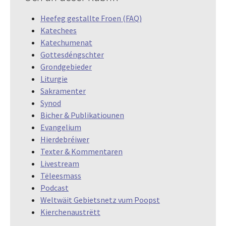
Heefeg gestallte Froen (FAQ)
Katechees
Katechumenat
Gottesdéngschter
Grondgebieder
Liturgie
Sakramenter
Synod
Bicher & Publikatiounen
Evangelium
Hierdebréiwer
Texter & Kommentaren
Livestream
Tëleesmass
Podcast
Weltwäit Gebietsnetz vum Poopst
Kierchenaustrëtt