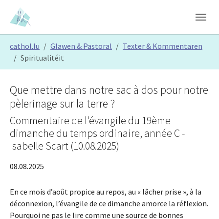
Skip to main content
Skip to page footer
You are here:
cathol.lu
Glawen & Pastoral
Texter & Kommentaren
Spiritualitéit
Que mettre dans notre sac à dos pour notre
pèlerinage sur la terre ?
Commentaire de l'évangile du 19ème
dimanche du temps ordinaire, année C -
Isabelle Scart (10.08.2025)
08.08.2025
En ce mois d’août propice au repos, au « lâcher prise », à la
déconnexion, l’évangile de ce dimanche amorce la réflexion.
Pourquoi ne pas le lire comme une source de bonnes