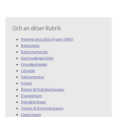
Och an dëser Rubrik
Heefeg gestallte Froen (FAQ)
Katechees
Katechumenat
Gottesdéngschter
Grondgebieder
Liturgie
Sakramenter
Synod
Bicher & Publikatiounen
Evangelium
Hierdebréiwer
Texter & Kommentaren
Livestream