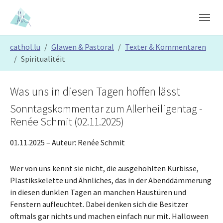
Skip to main content
Skip to page footer
You are here:
cathol.lu
Glawen & Pastoral
Texter & Kommentaren
Spiritualitéit
Was uns in diesen Tagen hoffen lässt
Sonntagskommentar zum Allerheiligentag -
Renée Schmit (02.11.2025)
01.11.2025
– Auteur:
Renée Schmit
Wer von uns kennt sie nicht, die ausgehöhlten Kürbisse,
Plastikskelette und Ähnliches, das in der Abenddämmerung
in diesen dunklen Tagen an manchen Haustüren und
Fenstern aufleuchtet. Dabei denken sich die Besitzer
oftmals gar nichts und machen einfach nur mit. Halloween