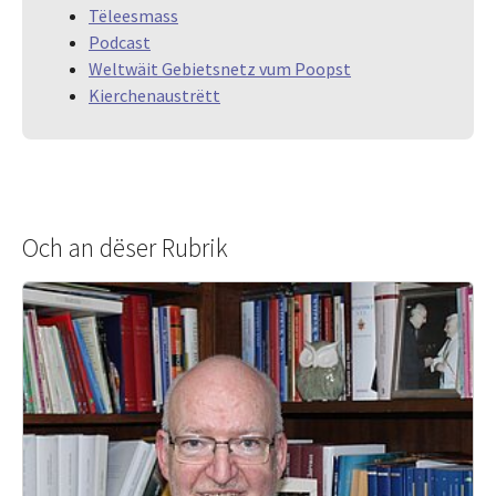
Tëleesmass
Podcast
Weltwäit Gebietsnetz vum Poopst
Kierchenaustrëtt
Och an dëser Rubrik