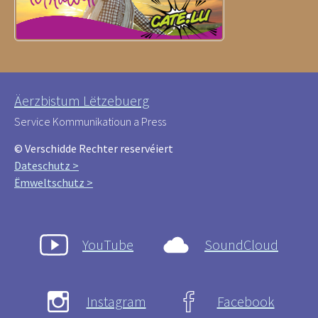
Äerzbistum Lëtzebuerg
Service Kommunikatioun a Press
© Verschidde Rechter reservéiert
Dateschutz >
Ëmweltschutz >
YouTube
SoundCloud
Instagram
Facebook