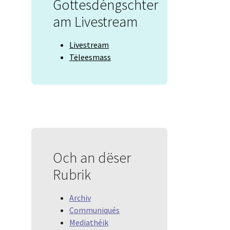
Gottesdéngschter
am Livestream
Livestream
Tëleesmass
Och an dëser
Rubrik
Archiv
Communiqués
Mediathéik