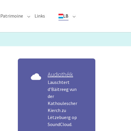
Patrimoine
Links
LB
ioun"
bmenu for "Evenementer"
Submenu for "Patrimoine"
Submenu for "LB"
Audiothéik
Lauschtert
d'Bäitreeg vun
der
Kathoulescher
Kierch zu
Lëtzebuerg op
SoundCloud.