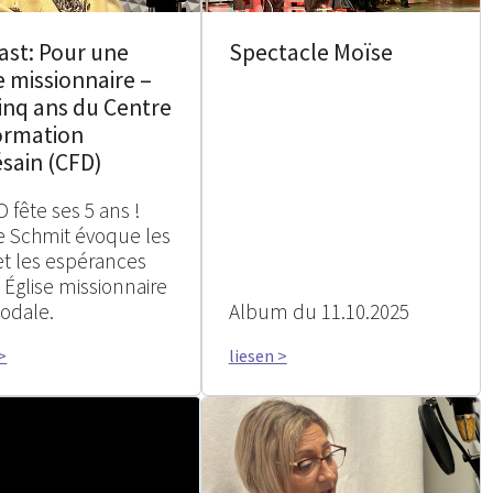
ast: Pour une
Spectacle Moïse
e missionnaire –
inq ans du Centre
ormation
sain (CFD)
 fête ses 5 ans !
 Schmit évoque les
 et les espérances
 Église missionnaire
nodale.
Album du 11.10.2025
>
liesen >