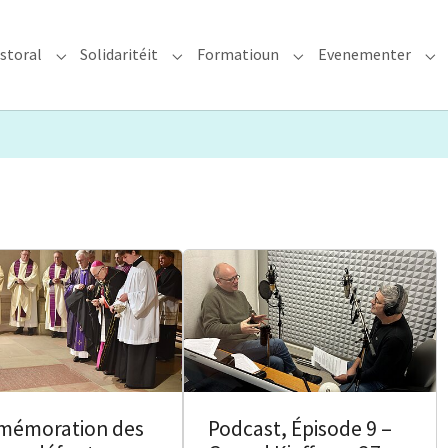
storal
Solidaritéit
Formatioun
Evenementer
erzdiözees"
Submenu for "Glawen & Pastoral"
Submenu for "Solidaritéit"
Submenu for "Format
Su
émoration des
Podcast, Épisode 9 –