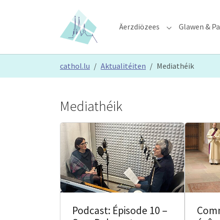
Skip to main content
Skip to page footer
Äerzdiözees
Glawen & Pa
Submenu for "Ä
You are here:
cathol.lu
Aktualitéiten
Mediathéik
Mediathéik
Podcast: Épisode 10 –
Comm