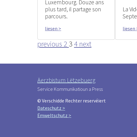
Luxembourg. Douze ans
plus tard, il partage son
La Vi
parcours.
Sept
liesen >
liesen 
previous
2
3
4
next
Äerzbistum Lëtzebuerg
Service Kommunikatioun a Press
© Verschidde Rechter reservéiert
Dateschutz >
Ëmweltschutz >