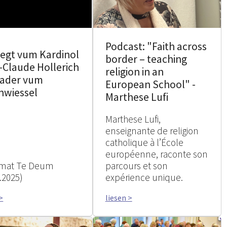
Podcast: "Faith across
degt vum Kardinol
border – teaching
-Claude Hollerich
religion in an
ader vum
European School" -
nwiessel
Marthese Lufi
Marthese Lufi,
enseignante de religion
catholique à l’École
européenne, raconte son
 mat Te Deum
parcours et son
.2025)
expérience unique.
>
liesen >