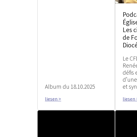
Podc
Églis
Les c
de F
Diocé
Le CFD
Renée
défis
d’une
Album du 18.10.2025
et sy
liesen >
liesen 