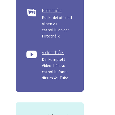
Fotothéik
Kuckt déi offiziell
Alben vu
cathol.lu an der
Fotothéik.
Videothéik
Déi komplett
Videothéik vu
cathol.lu fannt
dir um YouTube.