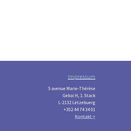
Impressum
5 avenue Marie-Thérèse
Gebai H, 1. Stack
L-2132 Lëtzebuerg
+352 44 74 34 01
Kontakt >