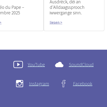
Ausdréck, déi an
déo du Pape –
d'Alldaagssprooch
embre 2025
iwwergange sinn.
>
liesen >
YouTube
SoundCloud
Instagram
Facebook