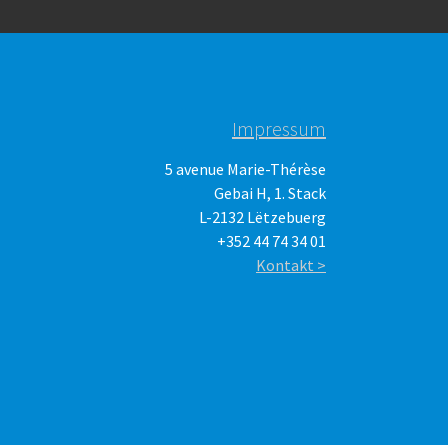
Impressum
5 avenue Marie-Thérèse
Gebai H, 1. Stack
L-2132 Lëtzebuerg
+352 44 74 34 01
Kontakt >