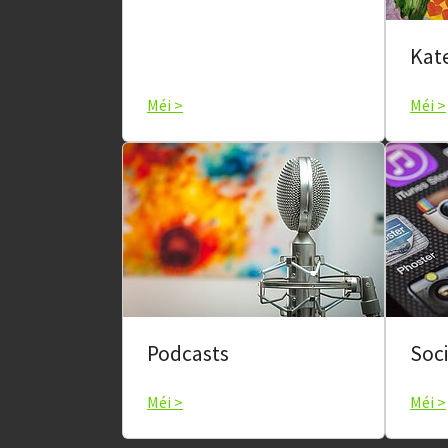
Kat
Méi >
Méi >
Podcasts
Soci
Méi >
Méi >