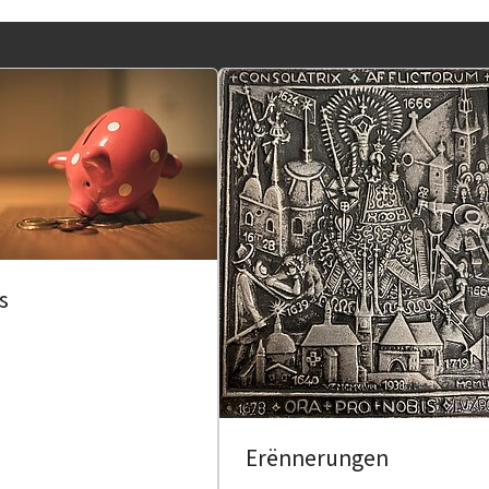
s
Erënnerungen