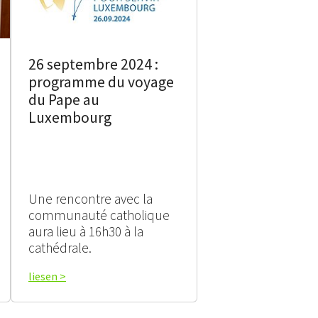
26 septembre 2024 :
programme du voyage
du Pape au
Luxembourg
Une rencontre avec la
communauté catholique
aura lieu à 16h30 à la
cathédrale.
liesen >