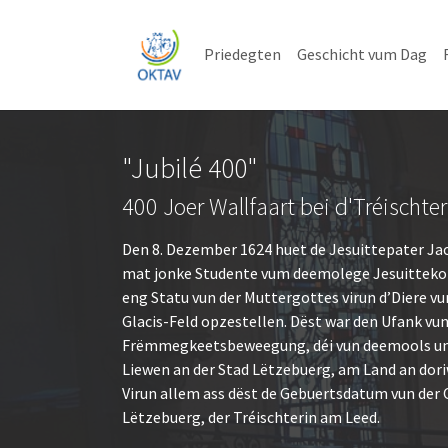
Skip to main content
Skip to page footer
Priedegten
Geschicht vum Dag
"Jubilé 400"
400 Joer Wallfaart bei d'Tréischter
Den 8. Dezember 1624 huet de Jesuittepater J
mat jonke Studente vum deemolege Jesuittekol
eng Statu vun der Muttergottes virun d’Diere vu
Glacis-Feld opzestellen. Dëst war den Ufank vun
Frëmmegkeetsbeweegung, déi vun deemools un d’
Liewen an der Stad Lëtzebuerg, am Land an dor
Virun allem ass dëst de Gebuertsdatum vun der O
Lëtzebuerg, der Tréischterin am Leed.