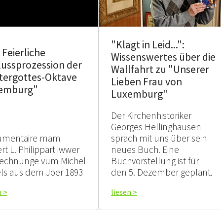
"Klagt in Leid...":
 Feierliche
Wissenswertes über die
lussprozession der
Wallfahrt zu "Unserer
tergottes-Oktave
Lieben Frau von
emburg"
Luxemburg"
Der Kirchenhistoriker
Georges Hellinghausen
umentaire mam
sprach mit uns über sein
rt L. Philippart iwwer
neues Buch. Eine
echnunge vum Michel
Buchvorstellung ist für
ls aus dem Joer 1893
den 5. Dezember geplant.
n >
liesen >