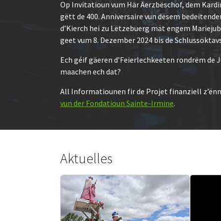
Op Invitatioun vum Här Äerzbëschof, dem Kardi
gëtt de 400. Anniversaire vun dësem bedeitend
d’Kierch hei zu Lëtzebuerg mat engem Mariejub
geet vum 8. Dezember 2024 bis de Schlussoktavs
Ech géif gäeren d’Feierlechkeeten rondrëm de J
maachen ech dat?
All Informatiounen fir de Projet finanziell z’ën
vun der Fondatioun Sainte-Irmine
.
Aktuelles