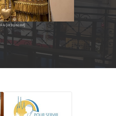
l.lu [cc by-nc-nd]