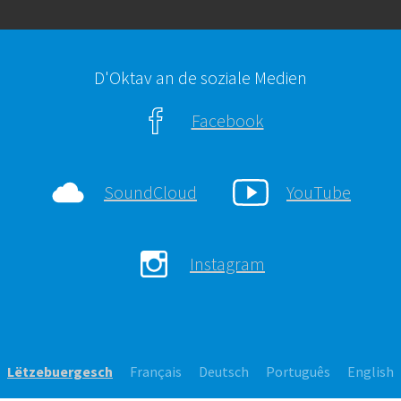
D'Oktav an de soziale Medien
Facebook
SoundCloud
YouTube
Instagram
Lëtzebuergesch
Français
Deutsch
Português
English