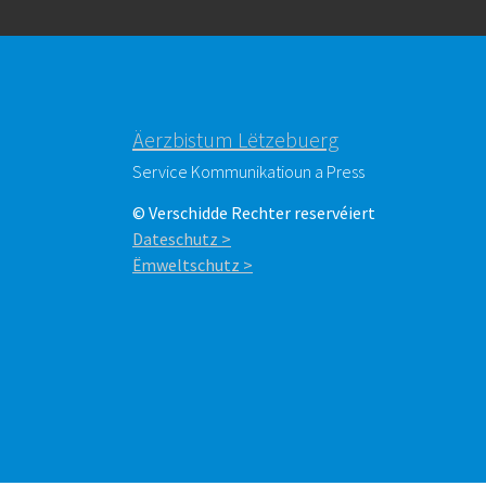
Äerzbistum Lëtzebuerg
Service Kommunikatioun a Press
© Verschidde Rechter reservéiert
Dateschutz >
Ëmweltschutz >