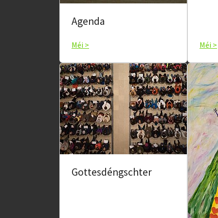
Agenda
Méi >
Méi >
Gottesdéngschter