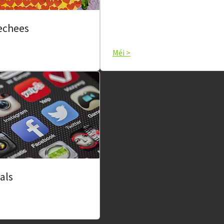
echees
Méi >
als