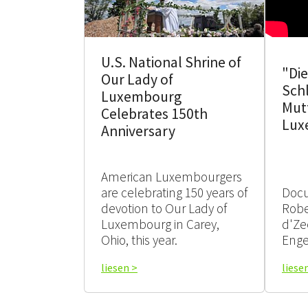
U.S. National Shrine of
"Die
Our Lady of
Sch
Luxembourg
Mut
Celebrates 150th
Lux
Anniversary
American Luxembourgers
are celebrating 150 years of
Doc
devotion to Our Lady of
Robe
Luxembourg in Carey,
d'Ze
Ohio, this year.
Enge
liesen >
liese