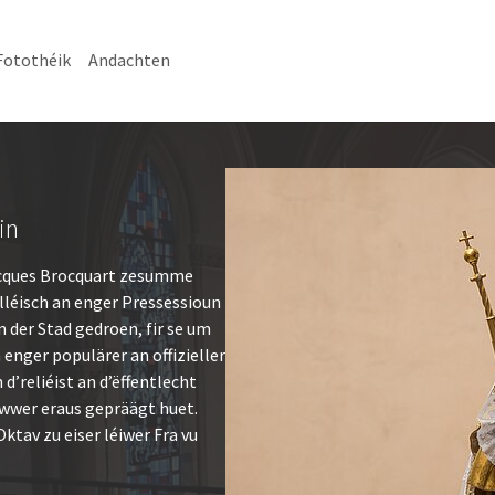
Fotothéik
Andachten
in
acques Brocquart zesumme
léisch an enger Pressessioun
n der Stad gedroen, fir se um
 enger populärer an offizieller
reliéist an d’ëffentlecht
iwwer eraus gepräägt huet.
ktav zu eiser léiwer Fra vu