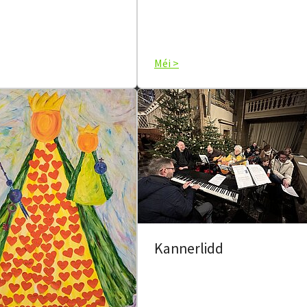
Méi >
Kannerlidd