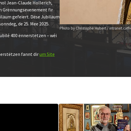
nol Jean-Claude Hollerich,
en Grënnungsevenement fir
iläum gefeiert. Dëse Jubiläum
onndeg, de 25. Mee 2025.
Photo by Christophe Hubert / intranet.catho
ubilé 400 ënnerstëtzen – wéi
nerstëtzen fannt dir
um Site