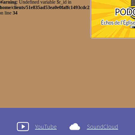
YouTube
SoundCloud