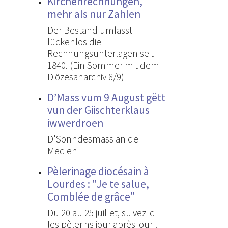
Kirchenrechnungen,
mehr als nur Zahlen
Der Bestand umfasst
lückenlos die
Rechnungsunterlagen seit
1840. (Ein Sommer mit dem
Diözesanarchiv 6/9)
D’Mass vum 9 August gëtt
vun der Giischterklaus
iwwerdroen
D'Sonndesmass an de
Medien
Pèlerinage diocésain à
Lourdes : "Je te salue,
Comblée de grâce"
Du 20 au 25 juillet, suivez ici
les pèlerins jour après jour !