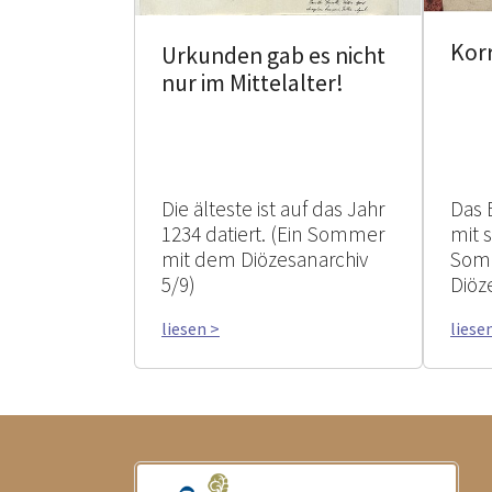
Kor
Urkunden gab es nicht
nur im Mittelalter!
Die älteste ist auf das Jahr
Das 
1234 datiert. (Ein Sommer
mit 
mit dem Diözesanarchiv
Som
5/9)
Diöz
liesen >
liese