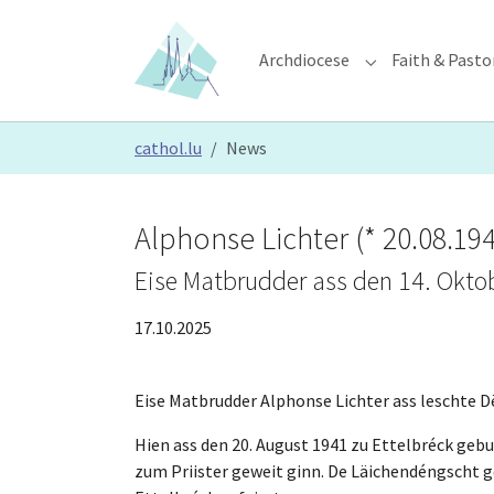
Skip to main content
Skip to page footer
Archdiocese
Faith & Pasto
Submenu for "Ar
You are here:
cathol.lu
News
Alphonse Lichter (* 20.08.194
Eise Matbrudder ass den 14. Oktob
17.10.2025
Eise Matbrudder Alphonse Lichter ass leschte D
Hien ass den 20. August 1941 zu Ettelbréck geb
zum Priister geweit ginn. De Läichendéngscht g