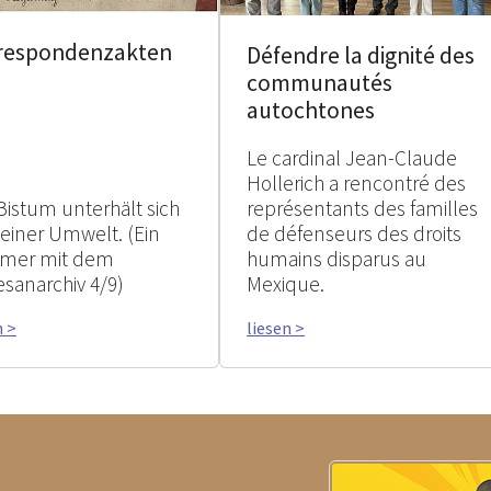
respondenzakten
Défendre la dignité des
communautés
autochtones
Le cardinal Jean-Claude
Hollerich a rencontré des
Bistum unterhält sich
représentants des familles
seiner Umwelt. (Ein
de défenseurs des droits
mer mit dem
humains disparus au
esanarchiv 4/9)
Mexique.
n >
liesen >