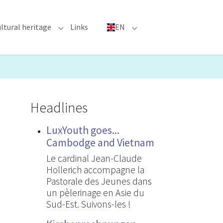
ltural heritage
Links
EN
n"
nu for "Major Events"
Submenu for "Cultural heritage"
Submenu for "EN"
Headlines
LuxYouth goes...
Cambodge and Vietnam
Le cardinal Jean-Claude
Hollerich accompagne la
Pastorale des Jeunes dans
un pèlerinage en Asie du
Sud-Est. Suivons-les !