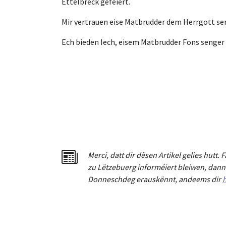
Ettelbréck gefeiert.
Mir vertrauen eise Matbrudder dem Herrgott s
Ech bieden Iech, eisem Matbrudder Fons senger 
Merci
,
dat
t
dir dësen Artikel gelies hu
tt
. 
zu Lëtzebuerg informéiert bleiwen, dann 
Donneschdeg erauskënnt, andeems dir
h