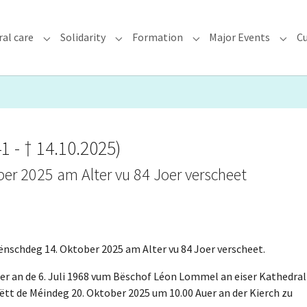
ral care
Solidarity
Formation
Major Events
Cu
chdiocese"
Submenu for "Faith & Pastoral care"
Submenu for "Solidarity"
Submenu for "Formatio
Subme
1 - † 14.10.2025)
er 2025 am Alter vu 84 Joer verscheet
ënschdeg 14. Oktober 2025 am Alter vu 84 Joer verscheet.
uer an de 6. Juli 1968 vum Bëschof Léon Lommel an eiser Kathedral
ëtt de Méindeg 20. Oktober 2025 um 10.00 Auer an der Kierch zu