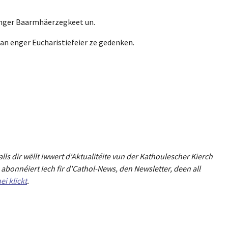
enger Baarmhäerzegkeet un.
an enger Eucharistiefeier ze gedenken.
Falls dir wëllt iwwert d'Aktualitéit
e
vun der Kathoulescher Kierch
abonnéiert Iech fir d'Cathol-News, den Newsletter
,
deen all
ei klickt
.