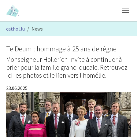
Skip to main content
Skip to page footer
You are here:
cathol.lu
News
Te Deum : hommage à 25 ans de règne
Monseigneur Hollerich invite à continuer à
prier pour la famille grand-ducale. Retrouvez
ici les photos et le lien vers l'homélie.
23.06.2025