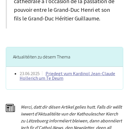
cathédrale à l'occasion de la passation de
pouvoir entre le Grand-Duc Henri et son
fils le Grand-Duc Héritier Guillaume.
Aktualitéiten zu dësem Thema
23.06.2025
Priedegt vum Kardinol Jean-Claude
Hollerich um Te Deum
Merci
,
dat
t
dir dësen Artikel gelies hu
tt
. Falls dir wëllt
iwwert d'Aktualitéit
e
vun der Kathoulescher Kierch
zu Lëtzebuerg informéiert bleiwen, dann abonnéiert
Iech fir d'Cathol-News, den Newsletter
,
deen all