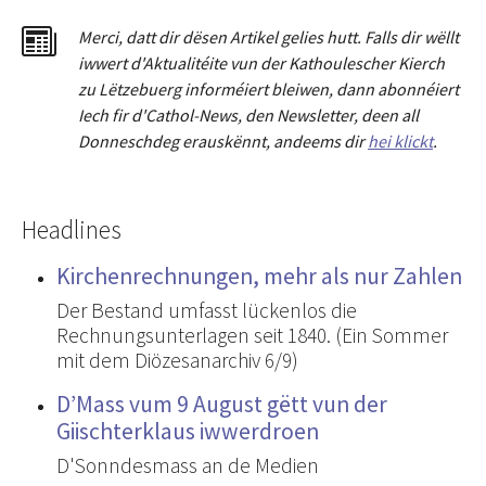
Merci
,
dat
t
dir dësen Artikel gelies hu
tt
. Falls dir wëllt
iwwert d'Aktualitéit
e
vun der Kathoulescher Kierch
zu Lëtzebuerg informéiert bleiwen, dann abonnéiert
Iech fir d'Cathol-News, den Newsletter
,
deen all
Donneschdeg erauskënnt, andeems dir
hei klickt
.
Headlines
Kirchenrechnungen, mehr als nur Zahlen
Der Bestand umfasst lückenlos die
Rechnungsunterlagen seit 1840. (Ein Sommer
mit dem Diözesanarchiv 6/9)
D’Mass vum 9 August gëtt vun der
Giischterklaus iwwerdroen
D'Sonndesmass an de Medien