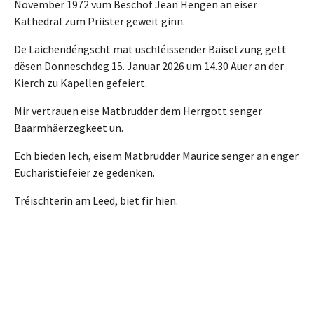
November 1972 vum Bëschof Jean Hengen an eiser
Kathedral zum Priister geweit ginn.
De Läichendéngscht mat uschléissender Bäisetzung gëtt
dësen Donneschdeg 15. Januar 2026 um 14.30 Auer an der
Kierch zu Kapellen gefeiert.
Mir vertrauen eise Matbrudder dem Herrgott senger
Baarmhäerzegkeet un.
Ech bieden Iech, eisem Matbrudder Maurice senger an enger
Eucharistiefeier ze gedenken.
Tréischterin am Leed, biet fir hien.