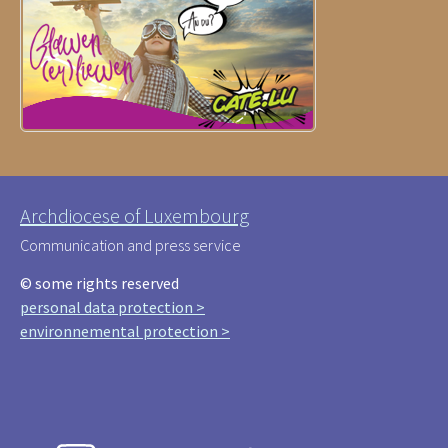
Archdiocese of Luxembourg
Communication and press service
© some rights reserved
personal data protection >
environnemental protection >