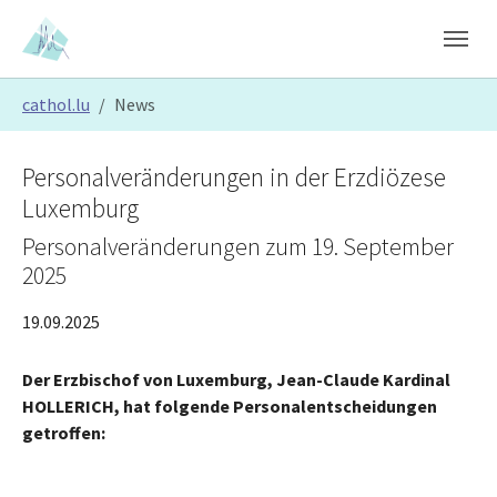
Skip to main content
Skip to page footer
You are here:
cathol.lu
News
Personalveränderungen in der Erzdiözese
Luxemburg
Personalveränderungen zum 19. September
2025
19.09.2025
Der Erzbischof von Luxemburg, Jean-Claude Kardinal
HOLLERICH, hat folgende Personalentscheidungen
getroffen: