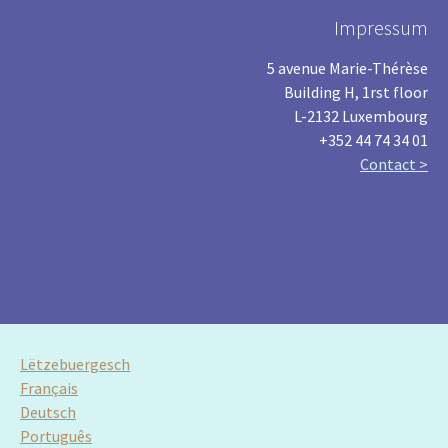
Impressum
5 avenue Marie-Thérèse
Building H, 1rst floor
L-2132 Luxembourg
+352 44 74 34 01
Contact >
Lëtzebuergesch
Français
Deutsch
Português