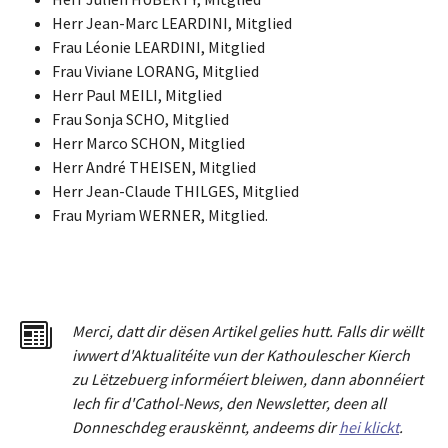
Herr Jean-Marc LEARDINI, Mitglied
Frau Léonie LEARDINI, Mitglied
Frau Viviane LORANG, Mitglied
Herr Paul MEILI, Mitglied
Frau Sonja SCHO, Mitglied
Herr Marco SCHON, Mitglied
Herr André THEISEN, Mitglied
Herr Jean-Claude THILGES, Mitglied
Frau Myriam WERNER, Mitglied.
Merci
,
dat
t
dir dësen Artikel gelies hu
tt
. Falls dir wëllt
iwwert d'Aktualitéit
e
vun der Kathoulescher Kierch
zu Lëtzebuerg informéiert bleiwen, dann abonnéiert
Iech fir d'Cathol-News, den Newsletter
,
deen all
Donneschdeg erauskënnt, andeems dir
hei klickt
.