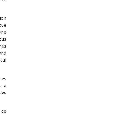
ion
 que
 une
ous
nnes
and
 qui
les
t le
 des
n de