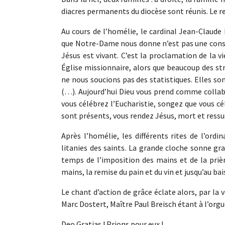
diacres permanents du diocèse sont réunis. Le res
Au cours de l’homélie, le cardinal Jean-Claude
que Notre-Dame nous donne n’est pas une consola
Jésus est vivant. C’est la proclamation de la v
Église missionnaire, alors que beaucoup des st
ne nous soucions pas des statistiques. Elles so
(…). Aujourd’hui Dieu vous prend comme collab
vous célébrez l’Eucharistie, songez que vous célé
sont présents, vous rendez Jésus, mort et ressus
Après l’homélie, les différents rites de l’ord
litanies des saints. La grande cloche sonne gr
temps de l’imposition des mains et de la prière
mains, la remise du pain et du vin et jusqu’au bai
Le chant d’action de grâce éclate alors, par la v
Marc Dostert, Maître Paul Breisch étant à l’orgu
Deo Gratias ! Prions pour eux !