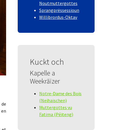
Noutmuttergottes
Sprangprëssessioun
Willibrordus-Oktav
Kuckt och
Kapelle a
Weekräizer
Notre-Dame des Bois
(Neihaischen)
 de
Muttergottes vu
 en
Fatima (Péiteng)
s et