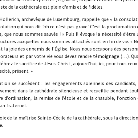
te de la cathédrale est plein d'amis et de fidèles.
 Hollerich, archevêque de Luxembourg, rappelle que « la consolat
tion qui nous dit ‘oh ce n’est pas grave’. C’est la proclamation
ie, que nous sommes sauvés ! » Puis il évoque la nécessité d’être
ructures auxquelles nous sommes attachés sont en fin de vie. « N
nt la joie des ennemis de l’Église. Nous nous occupons des perso
orateurs et par votre vie vous devez rendre témoignage (…). Qu
brez le sacrifice de Jésus-Christ, aujourd’hui, ici, pour tous ceux
cité, présent. »
ination se succèdent : les engagements solennels des candidats, 
avement dans la cathédrale silencieuse et recueillie pendant tou
 d’ordination, la remise de l’étole et de la chasuble, l’onction
ser fraternel.
oix de la maîtrise Sainte-Cécile de la cathédrale, sous la directio
e.