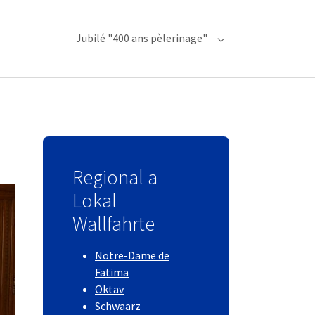
Jubilé "400 ans pèlerinage"
Submenu for "Jubilé
Regional a
Lokal
Wallfahrte
Notre-Dame de
Fatima
Oktav
Schwaarz