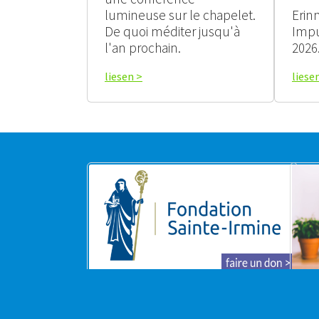
lumineuse sur le chapelet.
Erin
De quoi méditer jusqu'à
Impu
l'an prochain.
2026
liesen >
liese