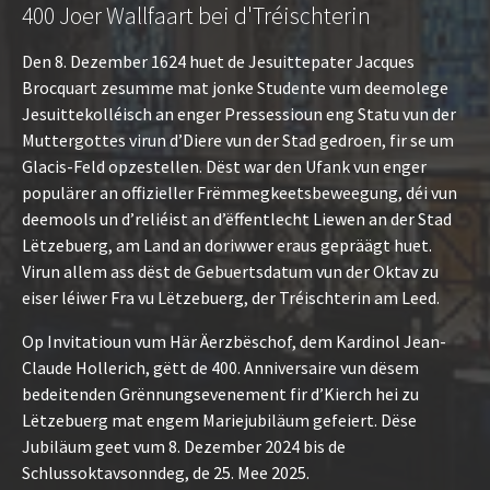
400 Joer Wallfaart bei d'Tréischterin
Den 8. Dezember 1624 huet de Jesuittepater Jacques
Brocquart zesumme mat jonke Studente vum deemolege
Jesuittekolléisch an enger Pressessioun eng Statu vun der
Muttergottes virun d’Diere vun der Stad gedroen, fir se um
Glacis-Feld opzestellen. Dëst war den Ufank vun enger
populärer an offizieller Frëmmegkeetsbeweegung, déi vun
deemools un d’reliéist an d’ëffentlecht Liewen an der Stad
Lëtzebuerg, am Land an doriwwer eraus gepräägt huet.
Virun allem ass dëst de Gebuertsdatum vun der Oktav zu
eiser léiwer Fra vu Lëtzebuerg, der Tréischterin am Leed.
Op Invitatioun vum Här Äerzbëschof, dem Kardinol Jean-
Claude Hollerich, gëtt de 400. Anniversaire vun dësem
bedeitenden Grënnungsevenement fir d’Kierch hei zu
Lëtzebuerg mat engem Mariejubiläum gefeiert. Dëse
Jubiläum geet vum 8. Dezember 2024 bis de
Schlussoktavsonndeg, de 25. Mee 2025.