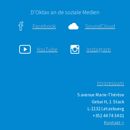
D'Oktav an de soziale Medien
Facebook
SoundCloud
YouTube
Instagram
Impressum
5 avenue Marie-Thérèse
Gebai H, 1. Stack
L-2132 Lëtzebuerg
+352 44 74 34 01
Kontakt >