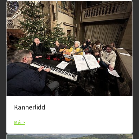
Kannerlidd
Méi >