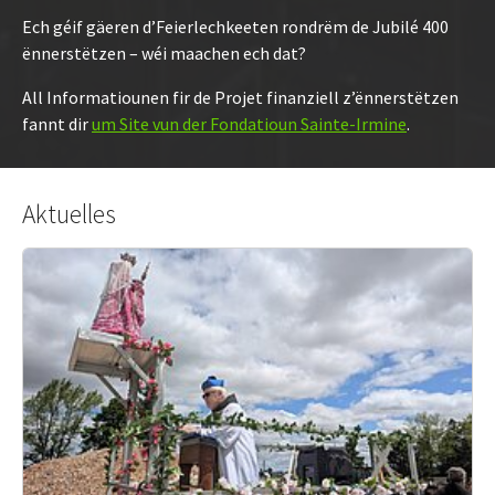
Ech géif gäeren d’Feierlechkeeten rondrëm de Jubilé 400
ënnerstëtzen – wéi maachen ech dat?
All Informatiounen fir de Projet finanziell z’ënnerstëtzen
fannt dir
um Site vun der Fondatioun Sainte-Irmine
.
Aktuelles