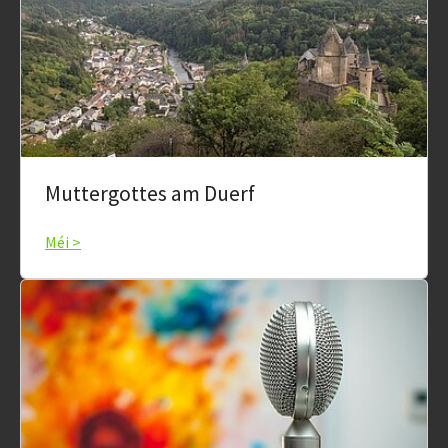
Muttergottes am Duerf
Méi >