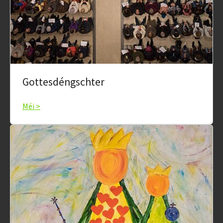
Gottesdéngschter
Méi >