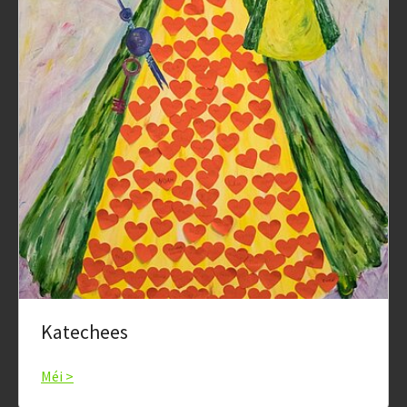
Katechees
Méi >