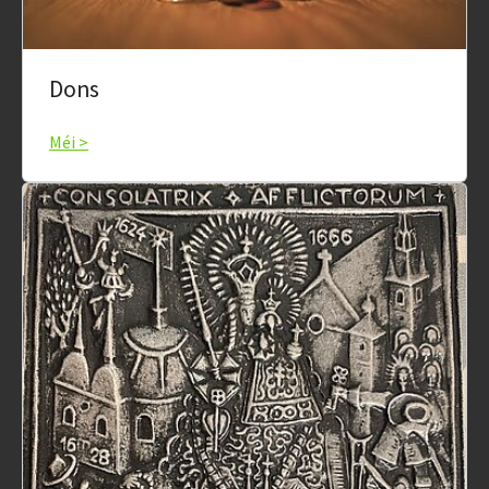
Dons
Méi >