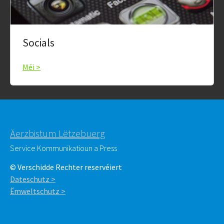
Socials
Méi >
Äerzbistum Lëtzebuerg
Service Kommunikatioun a Press
© Verschidde Rechter reservéiert
Dateschutz >
Ëmweltschutz >