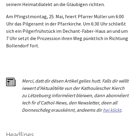
seinem Heimatdialekt an die Gläubigen richten.
Am Pfingstmontag, 25. Mai, feiert Pfarrer Müller um 6:00
Uhr das Pilgeramt in der Pfarrkirche. Um 6:30 Uhr schließt
sich ein Pilgerfrühstück im Dechant-Faber-Haus an und um
7 Uhr setzt die Prozession ihren Weg pünktlich in Richtung
Bollendorf fort.
Merci
,
dat
t
dir dësen Artikel gelies hu
tt
. Falls dir wëllt
iwwert d'Aktualitéit
e
vun der Kathoulescher Kierch
zu Lëtzebuerg informéiert bleiwen, dann abonnéiert
Iech fir d'Cathol-News, den Newsletter
,
deen all
Donneschdeg erauskënnt, andeems dir
hei klickt
.
Headlines