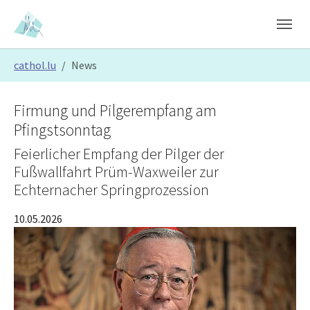
Skip to main content
Skip to page footer
You are here:
cathol.lu
News
Firmung und Pilgerempfang am
Pfingstsonntag
Feierlicher Empfang der Pilger der
Fußwallfahrt Prüm-Waxweiler zur
Echternacher Springprozession
10.05.2026