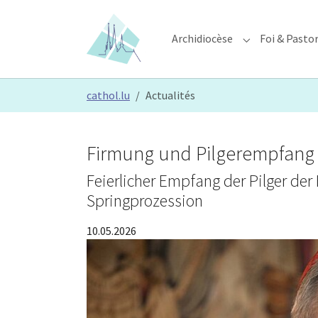
Skip to main content
Skip to page footer
Archidiocèse
Foi & Pasto
Submenu for "A
You are here:
cathol.lu
Actualités
Firmung und Pilgerempfang 
Feierlicher Empfang der Pilger de
Springprozession
10.05.2026