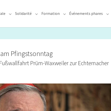
rale
Solidarité
Formation
Événements phares
rchidiocèse"
Submenu for "Foi & Pastorale"
Submenu for "Solidarité"
Submenu for "Formation"
Su
am Pfingstsonntag
r Fußwallfahrt Prüm-Waxweiler zur Echternacher