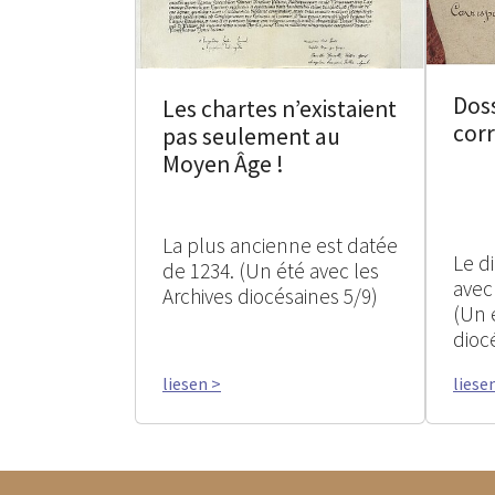
Doss
Les chartes n’existaient
cor
pas seulement au
Moyen Âge !
La plus ancienne est datée
Le d
de 1234. (Un été avec les
avec
Archives diocésaines 5/9)
(Un 
dioc
liesen >
liese