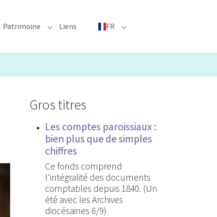
Patrimoine
Liens
FR
bmenu for "Événements phares"
Submenu for "Patrimoine"
Submenu for "FR"
Gros titres
Les comptes paroissiaux :
bien plus que de simples
chiffres
Ce fonds comprend
l'intégralité des documents
comptables depuis 1840. (Un
été avec les Archives
diocésaines 6/9)