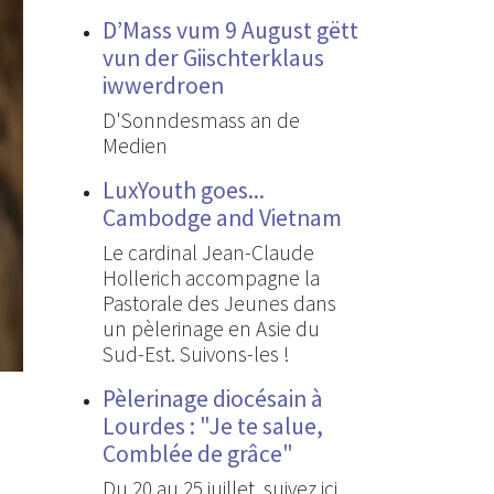
D’Mass vum 9 August gëtt
vun der Giischterklaus
iwwerdroen
D'Sonndesmass an de
Medien
LuxYouth goes...
Cambodge and Vietnam
Le cardinal Jean-Claude
Hollerich accompagne la
Pastorale des Jeunes dans
un pèlerinage en Asie du
Sud-Est. Suivons-les !
Pèlerinage diocésain à
Lourdes : "Je te salue,
Comblée de grâce"
Du 20 au 25 juillet, suivez ici