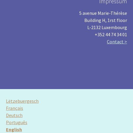
Impressum
5 avenue Marie-Thérèse
Building H, 1rst floor
L-2132 Luxembourg
+352 44 74 34 01
Contact >
Lëtzebuergesch
Français
Deutsch
Português
English