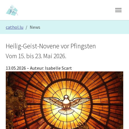
Skip to main content
Skip to page footer
You are here:
cathol.lu
News
Heilig-Geist-Novene vor Pfingsten
Vom 15. bis 23. Mai 2026.
13.05.2026
– Auteur:
Isabelle Scart