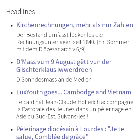
Headlines
Kirchenrechnungen, mehr als nur Zahlen
Der Bestand umfasst lückenlos die
Rechnungsunterlagen seit 1840. (Ein Sommer
mit dem Diözesanarchiv 6/9)
D’Mass vum 9 August gëtt vun der
Giischterklaus iwwerdroen
D'Sonndesmass an de Medien
LuxYouth goes... Cambodge and Vietnam
Le cardinal Jean-Claude Hollerich accompagne
la Pastorale des Jeunes dans un pèlerinage en
Asie du Sud-Est. Suivons-les !
Pèlerinage diocésain à Lourdes : "Je te
salue, Comblée de grâce"