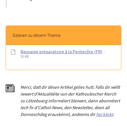
Dateien zu dësem Thema
Neuvaine préparatoire à la Pentecôte (FR)
53 KB
Merci
,
dat
t
dir dësen Artikel gelies hu
tt
. Falls dir wëllt
iwwert d'Aktualitéit
e
vun der Kathoulescher Kierch
zu Lëtzebuerg informéiert bleiwen, dann abonnéiert
Iech fir d'Cathol-News, den Newsletter
,
deen all
Donneschdeg erauskënnt, andeems dir
hei klickt
.