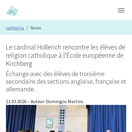
Skip to main content
Skip to page footer
You are here:
cathol.lu
News
Le cardinal Hollerich rencontre les élèves de
religion catholique à l’École européenne de
Kirchberg
Échange avec des élèves de troisième
secondaire des sections anglaise, française et
allemande.
11.03.2026
– Auteur:
Domingos Martins