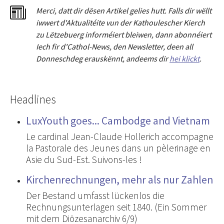
Merci
,
dat
t
dir dësen Artikel gelies hu
tt
. Falls dir wëllt
iwwert d'Aktualitéit
e
vun der Kathoulescher Kierch
zu Lëtzebuerg informéiert bleiwen, dann abonnéiert
Iech fir d'Cathol-News, den Newsletter
,
deen all
Donneschdeg erauskënnt, andeems dir
hei klickt
.
Headlines
LuxYouth goes... Cambodge and Vietnam
Le cardinal Jean-Claude Hollerich accompagne
la Pastorale des Jeunes dans un pèlerinage en
Asie du Sud-Est. Suivons-les !
Kirchenrechnungen, mehr als nur Zahlen
Der Bestand umfasst lückenlos die
Rechnungsunterlagen seit 1840. (Ein Sommer
mit dem Diözesanarchiv 6/9)