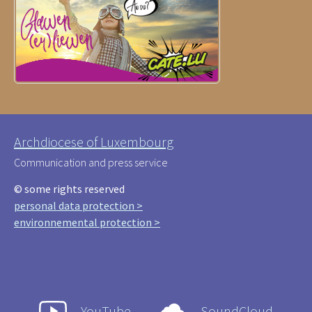
Archdiocese of Luxembourg
Communication and press service
© some rights reserved
personal data protection >
environnemental protection >
YouTube
SoundCloud