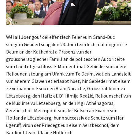
Wéi all Joer gouf déi ëffentlech Feier vum Grand-Duc
sengem Gebuertsdag den 23. Juni feierlech mat engem Te
Deum an der Kathedral a Präsenz vun der
groussherzoglecher Famill an de politeschen Autoritéite
vum Land ofgeschloss. E Moment mat Gebieder vun anere
Reliounen stoung am Ufank vum Te Deum, wat eis Landsleit
vun anerem Glawen et erlaabt huet, hir Gebieder mat eisem
ze verbannen. Esou den Alain Nacache, Groussrabbiner vu
Lëtzebuerg, den Hafiz ef. D’Hilmija Redžić, Reliounschef vun
de Muslime vu Lëtzebuerg, an den Mgr Athénagoras,
Äerzbëschof-Metropolit vun der Belsch an Exarch vun
Holland a Lëtzebuerg, hunn successiv de Schutz vum Här
ugeruff, virun der Priedegt vun eisem Äerzbëschof, dem
Kardinol Jean- Claude Hollerich.