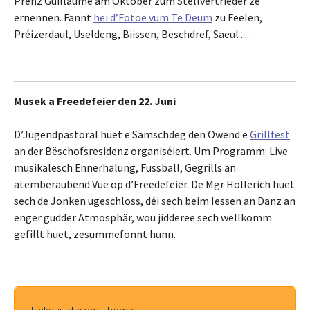
Prënz Guillaume am Oktober zum Stellvertrieder ze
ernennen. Fannt
hei d’Fotoe vum Te Deum
zu Feelen,
Préizerdaul, Useldeng, Biissen, Bëschdref, Saeul ....
Musek a Freedefeier den 22. Juni
D’Jugendpastoral huet e Samschdeg den Owend e
Grillfest
an der Bëschofsresidenz organiséiert. Um Programm: Live
musikalesch Ënnerhalung, Fussball, Gegrills an
atemberaubend Vue op d’Freedefeier. De Mgr Hollerich huet
sech de Jonken ugeschloss, déi sech beim Iessen an Danz an
enger gudder Atmosphär, wou jidderee sech wëllkomm
gefillt huet, zesummefonnt hunn.