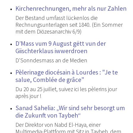
Kirchenrechnungen, mehr als nur Zahlen
Der Bestand umfasst lückenlos die
Rechnungsunterlagen seit 1840. (Ein Sommer
mit dem Diözesanarchiv 6/9)
D’Mass vum 9 August gëtt vun der
Giischterklaus iwwerdroen
D'Sonndesmass an de Medien
Pèlerinage diocésain à Lourdes : "Je te
salue, Comblée de grâce"
Du 20 au 25 juillet, suivez ici les pèlerins jour
après jour !
Sanad Sahelia: „Wir sind sehr besorgt um
die Zukunft von Taybeh“
Der Direktor von Nabd El-Haya, einer
Multimedia-Plattform mit Sitz in Taybeh, dem