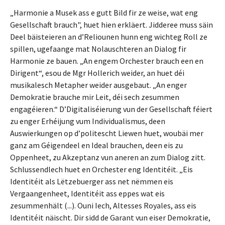
„Harmonie a Musek ass e gutt Bild fir ze weise, wat eng
Gesellschaft brauch", huet hien erkläert. Jidderee muss säin
Deel bäisteieren an d’Reliounen hunn eng wichteg Roll ze
spillen, ugefaange mat Nolauschteren an Dialog fir
Harmonie ze bauen. „An engem Orchester brauch een en
Dirigent“, esou de Mgr Hollerich weider, an huet déi
musikalesch Metapher weider ausgebaut. „An enger
Demokratie brauche mir Leit, déi sech zesummen
engagéieren.“ D’Digitaliséierung vun der Gesellschaft féiert
zu enger Erhéijung vum Individualismus, deen
Auswierkungen op d’politescht Liewen huet, woubäi mer
ganz am Géigendeel en Ideal brauchen, deen eis zu
Oppenheet, zu Akzeptanz vun aneren an zum Dialog zitt.
Schlussendlech huet en Orchester eng Identitéit. „Eis
Identitéit als Lëtzebuerger ass net nëmmen eis
Vergaangenheet, Identitéit ass eppes wat eis
zesummenhält (...). Ouni Iech, Altesses Royales, ass eis
Identitéit näischt. Dir sidd de Garant vun eiser Demokratie,