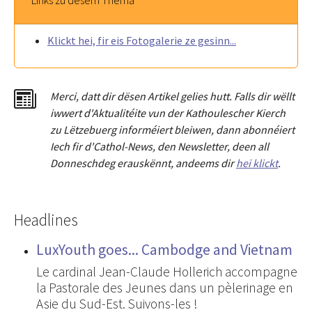
Links zu dësem Thema
Klickt hei, fir eis Fotogalerie ze gesinn...
Merci
,
dat
t
dir dësen Artikel gelies hu
tt
. Falls dir wëllt
iwwert d'Aktualitéit
e
vun der Kathoulescher Kierch
zu Lëtzebuerg informéiert bleiwen, dann abonnéiert
Iech fir d'Cathol-News, den Newsletter
,
deen all
Donneschdeg erauskënnt, andeems dir
hei klickt
.
Headlines
LuxYouth goes... Cambodge and Vietnam
Le cardinal Jean-Claude Hollerich accompagne
la Pastorale des Jeunes dans un pèlerinage en
Asie du Sud-Est. Suivons-les !