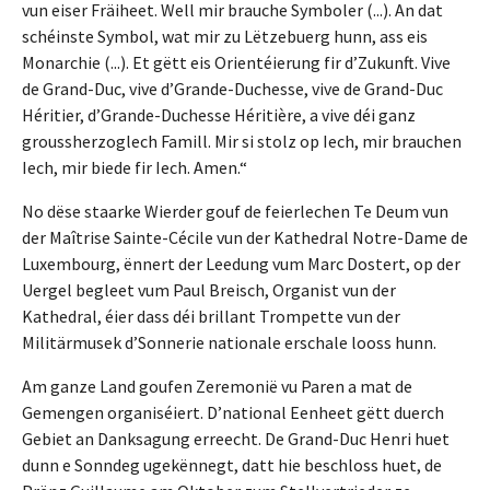
vun eiser Fräiheet. Well mir brauche Symboler (...). An dat
schéinste Symbol, wat mir zu Lëtzebuerg hunn, ass eis
Monarchie (...). Et gëtt eis Orientéierung fir d’Zukunft. Vive
de Grand-Duc, vive d’Grande-Duchesse, vive de Grand-Duc
Héritier, d’Grande-Duchesse Héritière, a vive déi ganz
groussherzoglech Famill. Mir si stolz op Iech, mir brauchen
Iech, mir biede fir Iech. Amen.“
No dëse staarke Wierder gouf de feierlechen Te Deum vun
der Maîtrise Sainte-Cécile vun der Kathedral Notre-Dame de
Luxembourg, ënnert der Leedung vum Marc Dostert, op der
Uergel begleet vum Paul Breisch, Organist vun der
Kathedral, éier dass déi brillant Trompette vun der
Militärmusek d’Sonnerie nationale erschale looss hunn.
Am ganze Land goufen Zeremonië vu Paren a mat de
Gemengen organiséiert. D’national Eenheet gëtt duerch
Gebiet an Danksagung erreecht. De Grand-Duc Henri huet
dunn e Sonndeg ugekënnegt, datt hie beschloss huet, de