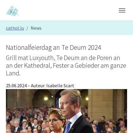
Skip to main content
Skip to page footer
You are here:
cathol.lu
News
Nationalfeierdag an Te Deum 2024
Grill mat Luxyouth, Te Deum an de Poren an
an der Kathedral, Fester a Gebieder am ganze
Land.
25.06.2024
– Auteur:
Isabelle Scart