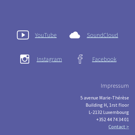
YouTube
SoundCloud
Instagram
Facebook
Impressum
5 avenue Marie-Thérèse
Building H, 1rst floor
L-2132 Luxembourg
+352 44 74 34 01
Contact >