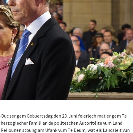
nd-Duc sengem Gebuertsdag den 23. Juni feierlech mat engem Te
sherzoglecher Famill an de politeschen Autoritéite vum Land
 Reliounen stoung am Ufank vum Te Deum, wat eis Landsleit vun