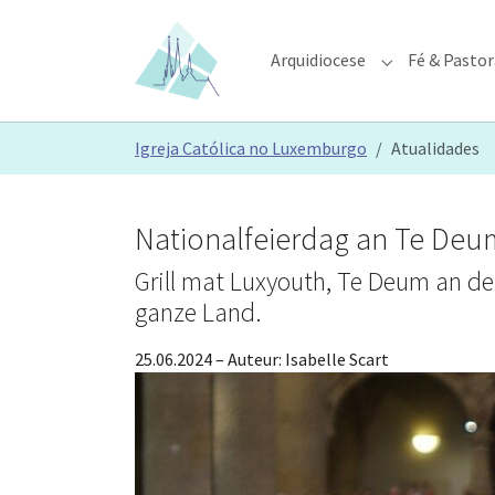
Skip to main content
Skip to page footer
Arquidiocese
Fé & Pastor
Submenu for "A
You are here:
Igreja Católica no Luxemburgo
Atualidades
Nationalfeierdag an Te Deu
Grill mat Luxyouth, Te Deum an de
ganze Land.
25.06.2024
– Auteur:
Isabelle Scart