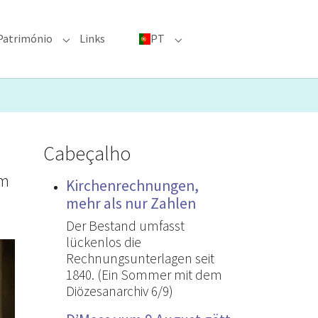
Património
Links
PT
menu for "Grandes eventos"
Submenu for "Património"
Submenu for "PT"
Cabeçalho
am
Kirchenrechnungen,
mehr als nur Zahlen
Der Bestand umfasst
lückenlos die
Rechnungsunterlagen seit
1840. (Ein Sommer mit dem
Diözesanarchiv 6/9)