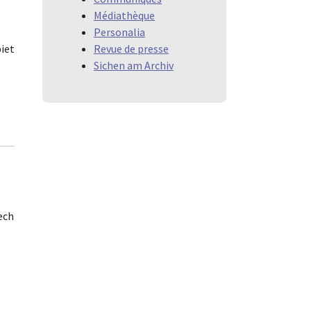
Médiathèque
Personalia
Revue de presse
iet
Sichen am Archiv
ech