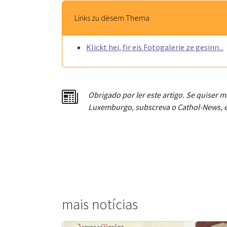
Links zu dësem Thema
Klickt hei, fir eis Fotogalerie ze gesinn...
Obrigado por ler este artigo. Se quiser m
Luxemburgo, subscreva o Cathol-News, e
mais notícias