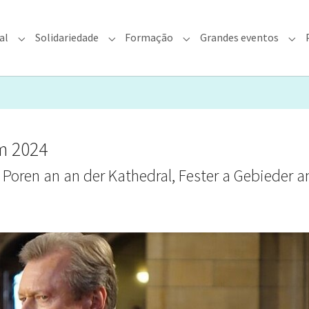
al
Solidariedade
Formação
Grandes eventos
rquidiocese"
Submenu for "Fé & Pastoral"
Submenu for "Solidariedade"
Submenu for "Formação"
Sub
m 2024
 Poren an an der Kathedral, Fester a Gebieder 