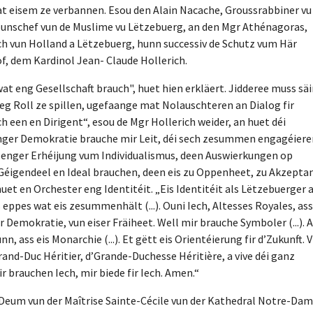
t eisem ze verbannen. Esou den Alain Nacache, Groussrabbiner vu
liounschef vun de Muslime vu Lëtzebuerg, an den Mgr Athénagoras,
h vun Holland a Lëtzebuerg, hunn successiv de Schutz vum Här
of, dem Kardinol Jean- Claude Hollerich.
wat eng Gesellschaft brauch", huet hien erkläert. Jidderee muss sä
eg Roll ze spillen, ugefaange mat Nolauschteren an Dialog fir
een en Dirigent“, esou de Mgr Hollerich weider, an huet déi
nger Demokratie brauche mir Leit, déi sech zesummen engagéiere
zu enger Erhéijung vum Individualismus, deen Auswierkungen op
Géigendeel en Ideal brauchen, deen eis zu Oppenheet, zu Akzepta
uet en Orchester eng Identitéit. „Eis Identitéit als Lëtzebuerger 
ppes wat eis zesummenhält (...). Ouni Iech, Altesses Royales, ass
ser Demokratie, vun eiser Fräiheet. Well mir brauche Symboler (...). 
 ass eis Monarchie (...). Et gëtt eis Orientéierung fir d’Zukunft. V
rand-Duc Héritier, d’Grande-Duchesse Héritière, a vive déi ganz
r brauchen Iech, mir biede fir Iech. Amen.“
 Deum vun der Maîtrise Sainte-Cécile vun der Kathedral Notre-Da