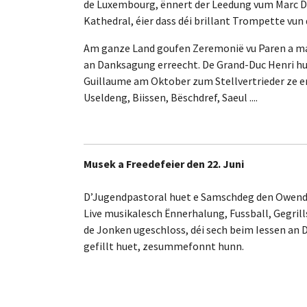
de Luxembourg, ënnert der Leedung vum Marc Dos
Kathedral, éier dass déi brillant Trompette vun
Am ganze Land goufen Zeremonië vu Paren a ma
an Danksagung erreecht. De Grand-Duc Henri hu
Guillaume am Oktober zum Stellvertrieder ze 
Useldeng, Biissen, Bëschdref, Saeul ....
Musek a Freedefeier den 22. Juni
D’Jugendpastoral huet e Samschdeg den Owend
Live musikalesch Ënnerhalung, Fussball, Gegril
de Jonken ugeschloss, déi sech beim Iessen an
gefillt huet, zesummefonnt hunn.