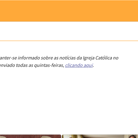
anter-se informado sobre as notícias da Igreja Católica no
nviado todas as quintas-feiras,
clicando aqui
.