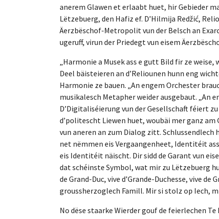
anerem Glawen et erlaabt huet, hir Gebieder ma
Lëtzebuerg, den Hafiz ef. D’Hilmija Redžić, Re
Äerzbëschof-Metropolit vun der Belsch an Exarc
ugeruff, virun der Priedegt vun eisem Äerzbësch
„Harmonie a Musek ass e gutt Bild fir ze weise, 
Deel bäisteieren an d’Reliounen hunn eng wicht
Harmonie ze bauen. „An engem Orchester brauch 
musikalesch Metapher weider ausgebaut. „An e
D’Digitaliséierung vun der Gesellschaft féiert 
d’politescht Liewen huet, woubäi mer ganz am 
vun aneren an zum Dialog zitt. Schlussendlech h
net nëmmen eis Vergaangenheet, Identitéit ass e
eis Identitéit näischt. Dir sidd de Garant vun ei
dat schéinste Symbol, wat mir zu Lëtzebuerg hunn,
de Grand-Duc, vive d’Grande-Duchesse, vive de G
groussherzoglech Famill. Mir si stolz op Iech, mi
No dëse staarke Wierder gouf de feierlechen Te