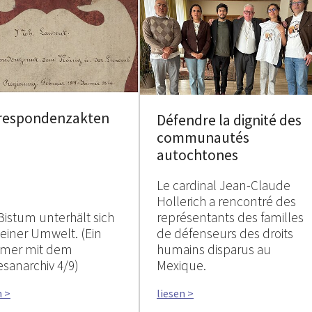
respondenzakten
Défendre la dignité des
communautés
autochtones
Le cardinal Jean-Claude
Hollerich a rencontré des
Bistum unterhält sich
représentants des familles
seiner Umwelt. (Ein
de défenseurs des droits
mer mit dem
humains disparus au
esanarchiv 4/9)
Mexique.
n >
liesen >