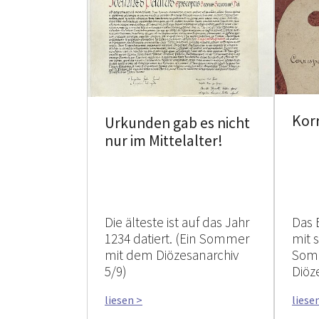
Kor
Urkunden gab es nicht
nur im Mittelalter!
Die älteste ist auf das Jahr
Das 
1234 datiert. (Ein Sommer
mit 
mit dem Diözesanarchiv
Som
5/9)
Diöz
liesen >
liese