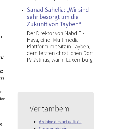
Sanad Sahelia: „Wir sind
sehr besorgt um die
Zukunft von Taybeh“
Der Direktor von Nabd El-
in
Haya, einer Multimedia-
Plattform mit Sitz in Taybeh,
dem letzten christlichen Dorf
n.“
Palästinas, war in Luxemburg.
nz
ass
An
ive
Ver também
Archive des actualités
me
Communiqués