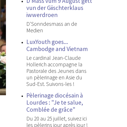
D’Mass vum 9 August gëtt
vun der Giischterklaus
iwwerdroen
D'Sonndesmass an de
Medien
LuxYouth goes...
Cambodge and Vietnam
Le cardinal Jean-Claude
Hollerich accompagne la
Pastorale des Jeunes dans
un pèlerinage en Asie du
Sud-Est. Suivons-les !
Pèlerinage diocésain à
Lourdes : "Je te salue,
Comblée de grâce"
Du 20 au 25 juillet, suivez ici
les pèlerins jour après jour !