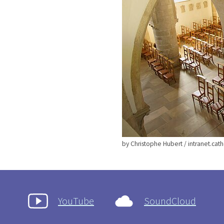
by Christophe Hubert / intranet.catho
YouTube
SoundCloud