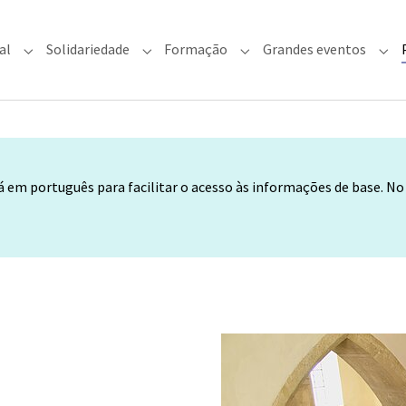
al
Solidariedade
Formação
Grandes eventos
rquidiocese"
Submenu for "Fé & Pastoral"
Submenu for "Solidariedade"
Submenu for "Formação"
Sub
tá em português para facilitar o acesso às informações de base. N