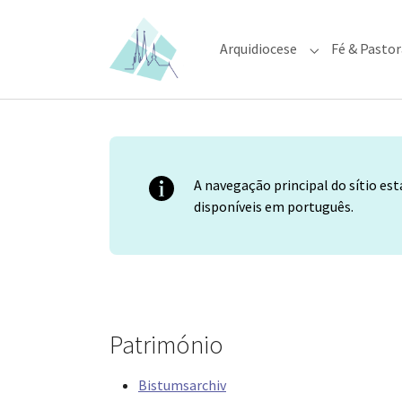
Skip to main content
Skip to page footer
Arquidiocese
Fé & Pastor
Submenu for "A
A navegação principal do sítio es
disponíveis em português.
Património
Bistumsarchiv