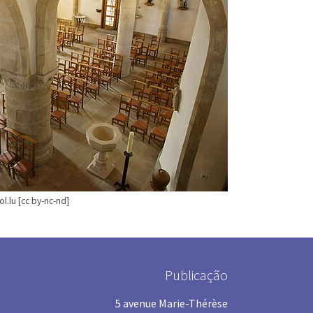
l.lu [cc by-nc-nd]
Publicação
5 avenue Marie-Thérèse