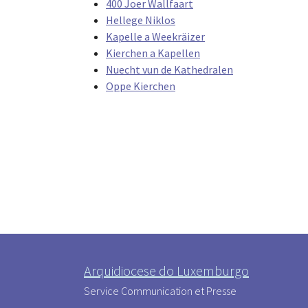
400 Joer Wallfaart
Hellege Niklos
Kapelle a Weekräizer
Kierchen a Kapellen
Nuecht vun de Kathedralen
Oppe Kierchen
Arquidiocese do Luxemburgo
Service Communication et Presse