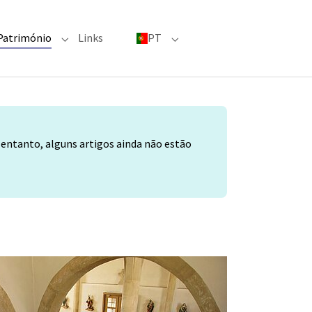
(current)
Património
Links
PT
menu for "Grandes eventos"
Submenu for "Património"
Submenu for "PT"
o entanto, alguns artigos ainda não estão