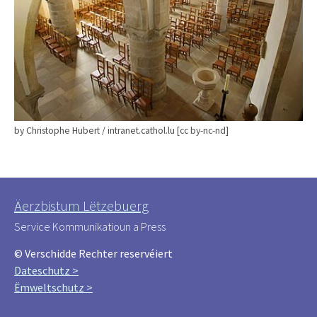
by Christophe Hubert / intranet.cathol.lu [cc by-nc-nd]
Äerzbistum Lëtzebuerg
Service Kommunikatioun a Press
© Verschidde Rechter reservéiert
Dateschutz >
Ëmweltschutz >