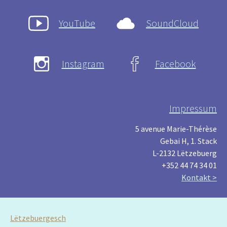
YouTube
SoundCloud
Instagram
Facebook
Impressum
5 avenue Marie-Thérèse
Gebai H, 1. Stack
L-2132 Lëtzebuerg
+352 44 74 34 01
Kontakt >
Lëtzebuergesch