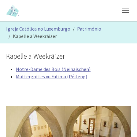
Skip to main content
Skip to page footer
You are here:
Igreja Católica no Luxemburgo
Património
Kapelle a Weekräizer
Kapelle a Weekräizer
Notre-Dame des Bois (Neihaischen)
Muttergottes vu Fatima (Péiteng)