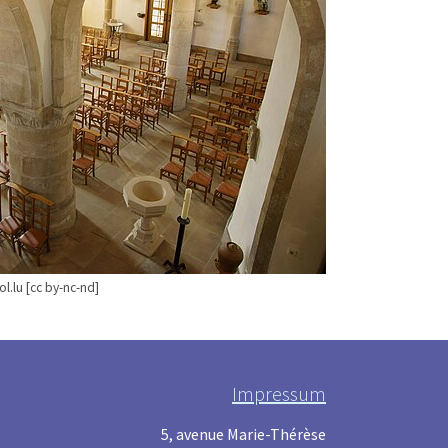
l.lu [cc by-nc-nd]
Impressum
5, avenue Marie-Thérèse