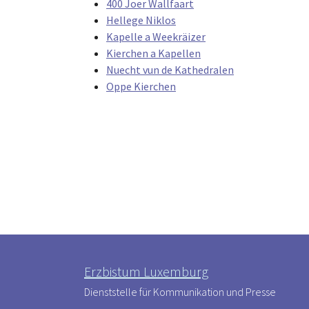
400 Joer Wallfaart
Hellege Niklos
Kapelle a Weekräizer
Kierchen a Kapellen
Nuecht vun de Kathedralen
Oppe Kierchen
Erzbistum Luxemburg
Dienststelle für Kommunikation und Presse