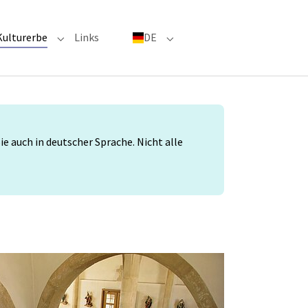
(current)
Kulturerbe
Links
DE
menu for "Große Ereignisse"
Submenu for "Kulturerbe"
Submenu for "DE"
 auch in deutscher Sprache. Nicht alle