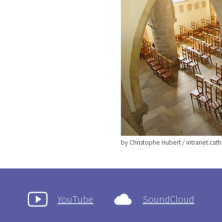
by Christophe Hubert / intranet.catho
YouTube
SoundCloud