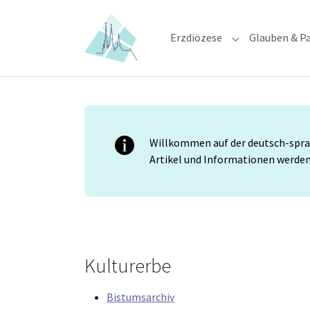
Skip to main content
Skip to page footer
Erzdiözese
Glauben & Pa
Submenu for "E
Willkommen auf der deutsch-sprac
Artikel und Informationen werden 
Kulturerbe
Bistumsarchiv