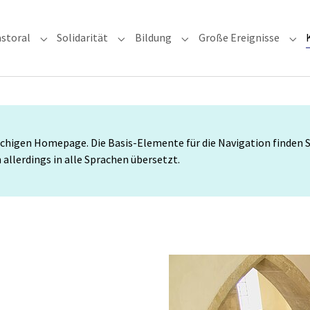
storal
Solidarität
Bildung
Große Ereignisse
rzdiözese"
Submenu for "Glauben & Pastoral"
Submenu for "Solidarität"
Submenu for "Bildung"
Sub
higen Homepage. Die Basis-Elemente für die Navigation finden Sie
allerdings in alle Sprachen übersetzt.