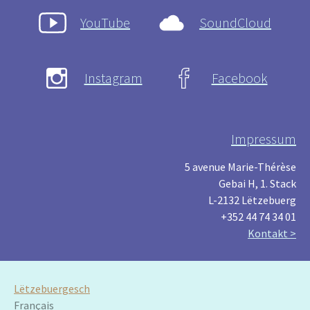
YouTube
SoundCloud
Instagram
Facebook
Impressum
5 avenue Marie-Thérèse
Gebai H, 1. Stack
L-2132 Lëtzebuerg
+352 44 74 34 01
Kontakt >
Lëtzebuergesch
Français