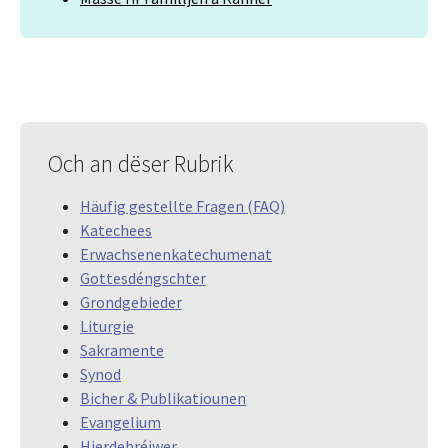
Och an dëser Rubrik
Häufig gestellte Fragen (FAQ)
Katechees
Erwachsenenkatechumenat
Gottesdéngschter
Grondgebieder
Liturgie
Sakramente
Synod
Bicher & Publikatiounen
Evangelium
Hierdebréiwer