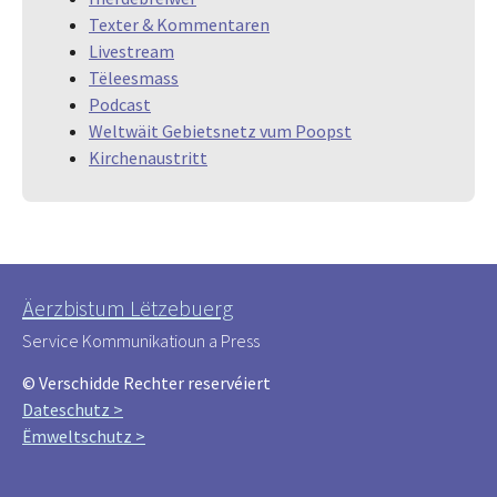
Texter & Kommentaren
Livestream
Tëleesmass
Podcast
Weltwäit Gebietsnetz vum Poopst
Kirchenaustritt
Äerzbistum Lëtzebuerg
Service Kommunikatioun a Press
© Verschidde Rechter reservéiert
Dateschutz >
Ëmweltschutz >