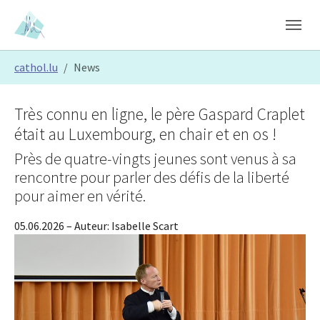
Skip to main content
Skip to page footer
You are here:
cathol.lu
News
Très connu en ligne, le père Gaspard Craplet
était au Luxembourg, en chair et en os !
Près de quatre-vingts jeunes sont venus à sa
rencontre pour parler des défis de la liberté
pour aimer en vérité.
05.06.2026
– Auteur:
Isabelle Scart