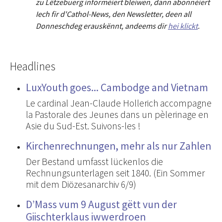
zu Lëtzebuerg informéiert bleiwen, dann abonnéiert
Iech fir d'Cathol-News, den Newsletter
,
deen all
Donneschdeg erauskënnt, andeems dir
hei klickt
.
Headlines
LuxYouth goes... Cambodge and Vietnam
Le cardinal Jean-Claude Hollerich accompagne
la Pastorale des Jeunes dans un pèlerinage en
Asie du Sud-Est. Suivons-les !
Kirchenrechnungen, mehr als nur Zahlen
Der Bestand umfasst lückenlos die
Rechnungsunterlagen seit 1840. (Ein Sommer
mit dem Diözesanarchiv 6/9)
D’Mass vum 9 August gëtt vun der
Giischterklaus iwwerdroen