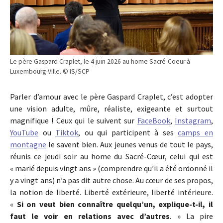
Le père Gaspard Craplet, le 4 juin 2026 au home Sacré-Coeur à
Luxembourg-Ville. © IS/SCP
Parler d’amour avec le père Gaspard Craplet, c’est adopter
une vision adulte, mûre, réaliste, exigeante et surtout
magnifique ! Ceux qui le suivent sur
FaceBook
,
Instagram
,
YouTube
ou
Tiktok
, ou qui participent à ses
camps en
montagne
le savent bien. Aux jeunes venus de tout le pays,
réunis ce jeudi soir au home du Sacré-Cœur, celui qui est
« marié depuis vingt ans » (comprendre qu’il a été ordonné il
y a vingt ans) n’a pas dit autre chose. Au cœur de ses propos,
la notion de liberté. Liberté extérieure, liberté intérieure.
«
Si on veut bien connaître quelqu’un, explique-t-il, il
faut le voir en relations avec d’autres
. » La pire