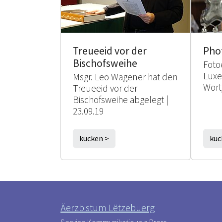
Treueeid vor der
Pho
Bischofsweihe
Foto
Lux
Msgr. Leo Wagener hat den
Wort
Treueeid vor der
Bischofsweihe abgelegt |
23.09.19
kucken >
kuc
Äerzbistum Lëtzebuerg
Service Kommunikatioun a Press