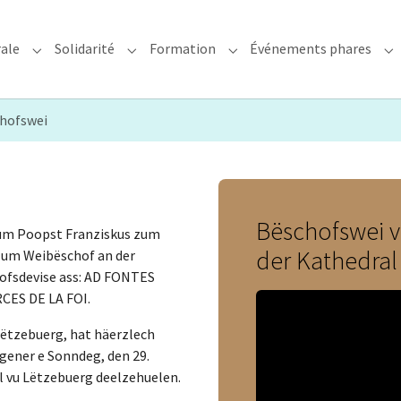
rale
Solidarité
Formation
Événements phares
rchidiocèse"
Submenu for "Foi & Pastorale"
Submenu for "Solidarité"
Submenu for "Formation"
Su
hofswei
Bëschofswei 
vum Poopst Franziskus zum
der Kathedral
zum Weibëschof an der
ofsdevise ass: AD FONTES
CES DE LA FOI.
Lëtzebuerg, hat häerzlech
gener e Sonndeg, den 29.
l vu Lëtzebuerg deelzehuelen.