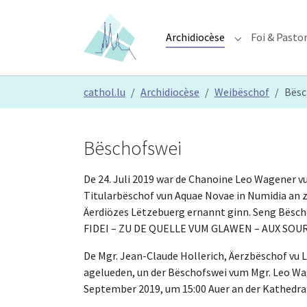
Skip to main content
Skip to page footer
Archidiocèse
Foi & Pasto
Submenu for "A
You are here:
cathol.lu
Archidiocèse
Weibëschof
Bësc
Bëschofswei
De 24. Juli 2019 war de Chanoine Leo Wagener 
Titularbëschof vun Aquae Novae in Numidia an 
Äerdiözes Lëtzebuerg ernannt ginn. Seng Bësch
FIDEI – ZU DE QUELLE VUM GLAWEN – AUX SOUR
De Mgr. Jean-Claude Hollerich, Äerzbëschof vu 
agelueden, un der Bëschofswei vum Mgr. Leo Wa
September 2019, um 15:00 Auer an der Kathedra