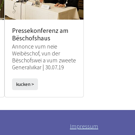
Pressekonferenz am
Bëschofshaus
Annonce vum neie
Weibëschof, vun der
Bëschofswei a vum zweete
Generalvikar | 30.07.19
kucken >
Impressum