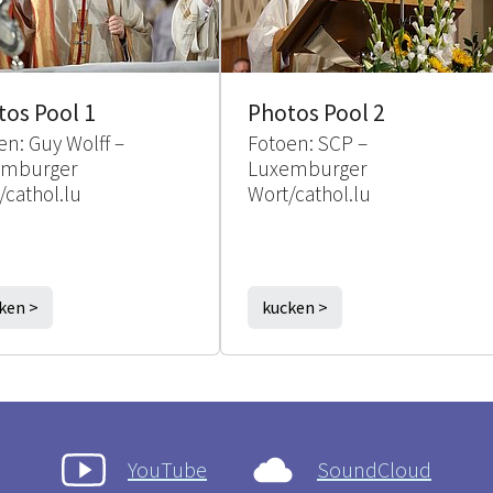
tos Pool 1
Photos Pool 2
en: Guy Wolff –
Fotoen: SCP –
emburger
Luxemburger
/cathol.lu
Wort/cathol.lu
ken >
kucken >
YouTube
SoundCloud