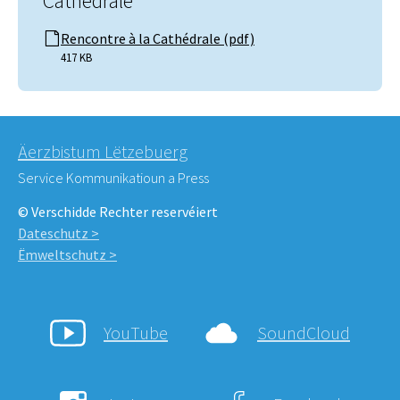
Cathédrale
Rencontre à la Cathédrale (pdf)
417 KB
Äerzbistum Lëtzebuerg
Service Kommunikatioun a Press
© Verschidde Rechter reservéiert
Dateschutz >
Ëmweltschutz >
YouTube
SoundCloud