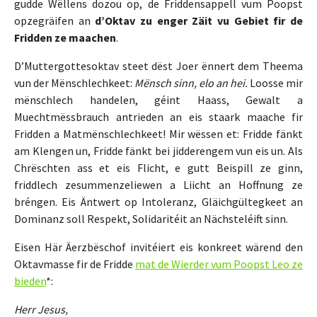
gudde Wëllens dozou op, de Friddensappell vum Poopst
opzegräifen an
d’Oktav zu enger Zäit vu Gebiet fir de
Fridden ze maachen
.
D’Muttergottesoktav steet dëst Joer ënnert dem Theema
vun der Mënschlechkeet:
Mënsch sinn, elo an hei.
Loosse mir
mënschlech handelen, géint Haass, Gewalt a
Muechtmëssbrauch antrieden an eis staark maache fir
Fridden a Matmënschlechkeet! Mir wëssen et: Fridde fänkt
am Klengen un, Fridde fänkt bei jidderengem vun eis un. Als
Chrëschten ass et eis Flicht, e gutt Beispill ze ginn,
friddlech zesummenzeliewen a Liicht an Hoffnung ze
bréngen. Eis Äntwert op Intoleranz, Gläichgültegkeet an
Dominanz soll Respekt, Solidaritéit an Nächsteléift sinn.
Eisen Här Äerzbëschof invitéiert eis konkreet wärend den
Oktavmasse fir de Fridde
mat de Wierder vum Poopst Leo ze
bieden
*:
Herr Jesus,