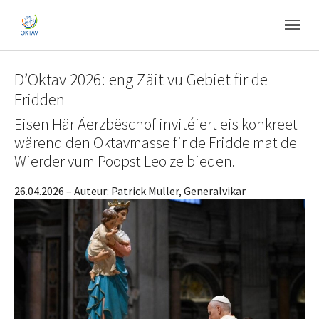
Skip to main content
Skip to page footer
D’Oktav 2026: eng Zäit vu Gebiet fir de
Fridden
Eisen Här Äerzbëschof invitéiert eis konkreet
wärend den Oktavmasse fir de Fridde mat de
Wierder vum Poopst Leo ze bieden.
26.04.2026
– Auteur:
Patrick Muller, Generalvikar