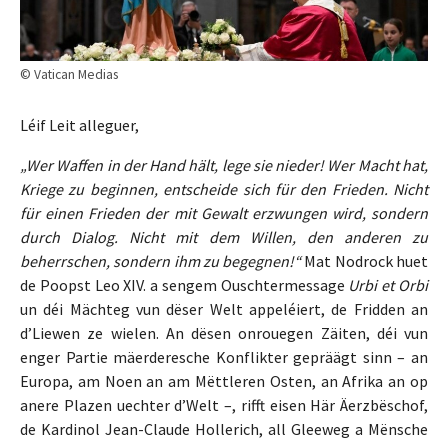
© Vatican Medias
Léif Leit alleguer,
„Wer Waffen in der Hand hält, lege sie nieder! Wer Macht hat,
Kriege zu beginnen, entscheide sich für den Frieden. Nicht
für einen Frieden der mit Gewalt erzwungen wird, sondern
durch Dialog. Nicht mit dem Willen, den anderen zu
beherrschen, sondern ihm zu begegnen!“
Mat Nodrock huet
de Poopst Leo XIV. a sengem Ouschtermessage
Urbi et Orbi
un déi Mächteg vun dëser Welt appeléiert, de Fridden an
d’Liewen ze wielen. An dësen onrouegen Zäiten, déi vun
enger Partie mäerderesche Konflikter gepräägt sinn – an
Europa, am Noen an am Mëttleren Osten, an Afrika an op
anere Plazen uechter d’Welt –, rifft eisen Här Äerzbëschof,
de Kardinol Jean-Claude Hollerich, all Gleeweg a Mënsche