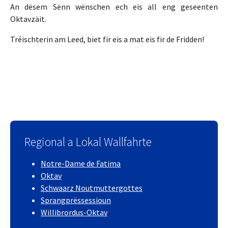
An dësem Sënn wënschen ech eis all eng geseenten
Oktavzäit.
Tréischterin am Leed, biet fir eis a mat eis fir de Fridden!
Regional a Lokal Wallfahrte
Notre-Dame de Fatima
Oktav
Schwaarz Noutmuttergottes
Sprangprëssessioun
Willibrordus-Oktav