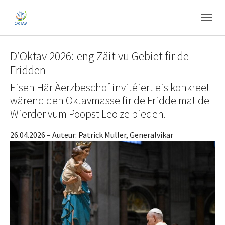
Skip to main content
Skip to page footer
D’Oktav 2026: eng Zäit vu Gebiet fir de
Fridden
Eisen Här Äerzbëschof invitéiert eis konkreet
wärend den Oktavmasse fir de Fridde mat de
Wierder vum Poopst Leo ze bieden.
26.04.2026
– Auteur:
Patrick Muller, Generalvikar