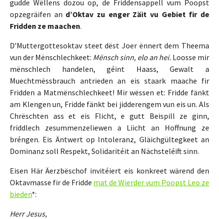
gudde Wëllens dozou op, de Friddensappell vum Poopst
opzegräifen an
d’Oktav zu enger Zäit vu Gebiet fir de
Fridden ze maachen
.
D’Muttergottesoktav steet dëst Joer ënnert dem Theema
vun der Mënschlechkeet:
Mënsch sinn, elo an hei.
Loosse mir
mënschlech handelen, géint Haass, Gewalt a
Muechtmëssbrauch antrieden an eis staark maache fir
Fridden a Matmënschlechkeet! Mir wëssen et: Fridde fänkt
am Klengen un, Fridde fänkt bei jidderengem vun eis un. Als
Chrëschten ass et eis Flicht, e gutt Beispill ze ginn,
friddlech zesummenzeliewen a Liicht an Hoffnung ze
bréngen. Eis Äntwert op Intoleranz, Gläichgültegkeet an
Dominanz soll Respekt, Solidaritéit an Nächsteléift sinn.
Eisen Här Äerzbëschof invitéiert eis konkreet wärend den
Oktavmasse fir de Fridde
mat de Wierder vum Poopst Leo ze
bieden
*:
Herr Jesus,