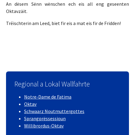
An dësem Sënn wënschen ech eis all eng geseenten
Oktavzäit.
Tréischterin am Leed, biet fir eis a mat eis fir de Fridden!
Regional a Lokal Wallfahrte
Notre-Dame de Fatima
Oktav
Schwaarz Noutmuttergottes
Sprangprëssessioun
Willibrordus-Oktav