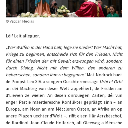
© Vatican Medias
Léif Leit alleguer,
„Wer Waffen in der Hand hält, lege sie nieder! Wer Macht hat,
Kriege zu beginnen, entscheide sich für den Frieden. Nicht
für einen Frieden der mit Gewalt erzwungen wird, sondern
durch Dialog. Nicht mit dem Willen, den anderen zu
beherrschen, sondern ihm zu begegnen!“
Mat Nodrock huet
de Poopst Leo XIV. a sengem Ouschtermessage
Urbi et Orbi
un déi Mächteg vun dëser Welt appeléiert, de Fridden an
d’Liewen ze wielen. An dësen onrouegen Zäiten, déi vun
enger Partie mäerderesche Konflikter gepräägt sinn – an
Europa, am Noen an am Mëttleren Osten, an Afrika an op
anere Plazen uechter d’Welt –, rifft eisen Här Äerzbëschof,
de Kardinol Jean-Claude Hollerich, all Gleeweg a Mënsche