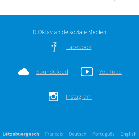
D'Oktav an de soziale Medien
Facebook
SoundCloud
YouTube
Instagram
Lëtzebuergesch
Français
Deutsch
Português
English