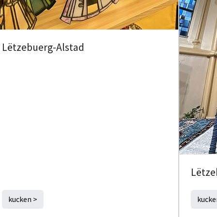
Lëtzebuerg-Alstad
Lëtze
kucken >
kucke