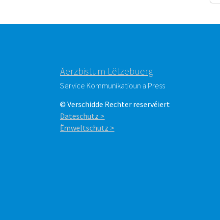
Äerzbistum Lëtzebuerg
Service Kommunikatioun a Press
© Verschidde Rechter reservéiert
Dateschutz >
Ëmweltschutz >