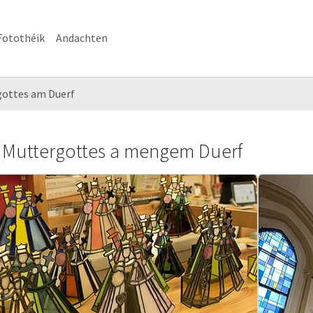
Fotothéik
Andachten
ottes am Duerf
'Muttergottes a mengem Duerf