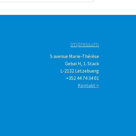
Impressum
5 avenue Marie-Thérèse
Gebai H, 1. Stack
L-2132 Lëtzebuerg
+352 44 74 34 01
Kontakt >