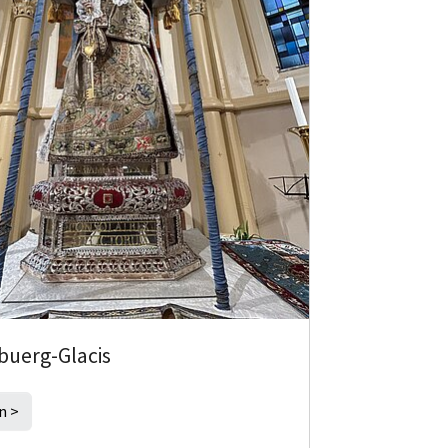
buerg-Glacis
n >