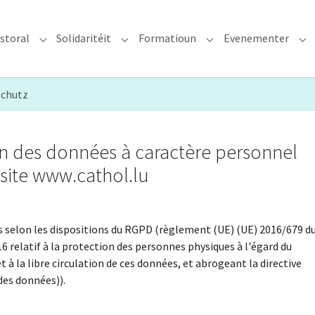
storal
Solidaritéit
Formatioun
Evenementer
erzdiözees"
Submenu for "Glawen & Pastoral"
Submenu for "Solidaritéit"
Submenu for "Format
Su
schutz
ion des données à caractère personnel
 site www.cathol.lu
s selon les dispositions du RGPD (règlement (UE) (UE) 2016/679 d
6 relatif à la protection des personnes physiques à l'égard du
à la libre circulation de ces données, et abrogeant la directive
des données)).