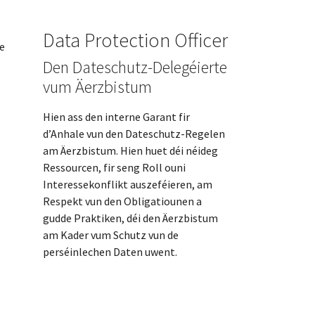
Data Protection Officer
pe
Den Dateschutz-Delegéierte
vum Äerzbistum
Hien ass den interne Garant fir
d’Anhale vun den Dateschutz-Regelen
am Äerzbistum. Hien huet déi néideg
Ressourcen, fir seng Roll ouni
Interessekonflikt auszeféieren, am
Respekt vun den Obligatiounen a
gudde Praktiken, déi den Äerzbistum
am Kader vum Schutz vun de
perséinlechen Daten uwent.