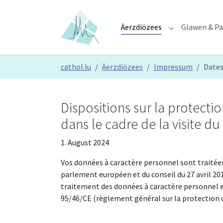
Skip to main content
Skip to page footer
Äerzdiözees
Glawen & Pa
Submenu for "Ä
You are here:
cathol.lu
Äerzdiözees
Impressum
Date
Dispositions sur la protect
dans le cadre de la visite du
1. August 2024
Vos données à caractère personnel sont traitée
parlement européen et du conseil du 27 avril 201
traitement des données à caractère personnel et 
95/46/CE (règlement général sur la protection 