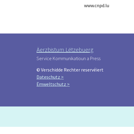
www.cnpd.lu
Äerzbistum Lëtzebuerg
Service Kommunikatioun a Press
© Verschidde Rechter reservéiert
Dateschutz >
Ëmweltschutz >