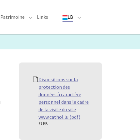
Patrimoine
Links
LB
ioun"
bmenu for "Evenementer"
Submenu for "Patrimoine"
Submenu for "LB"
Dispositions sur la
protection des
données à caractère
u
personnel dans le cadre
de la visite du site
www.cathol.lu (pdf)
97 KB