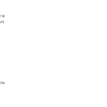
r le
ur)
Elle
e