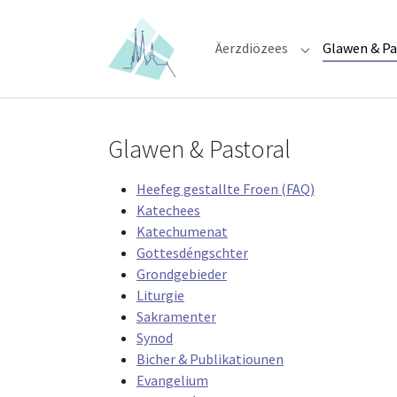
Skip to main content
Skip to page footer
Äerzdiözees
Glawen & Pa
Submenu for "Ä
Glawen & Pastoral
Heefeg gestallte Froen (FAQ)
Katechees
Katechumenat
Gottesdéngschter
Grondgebieder
Liturgie
Sakramenter
Synod
Bicher & Publikatiounen
Evangelium