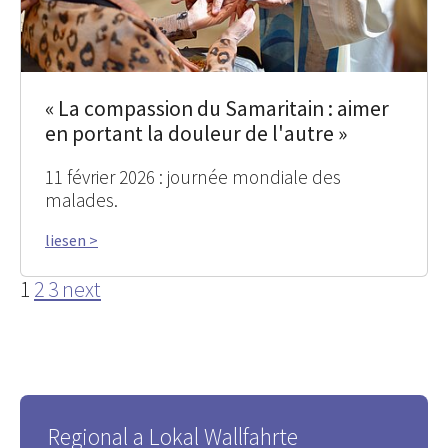
« La compassion du Samaritain : aimer
en portant la douleur de l'autre »
11 février 2026 : journée mondiale des
malades.
liesen >
1
2
3
next
Regional a Lokal Wallfahrte