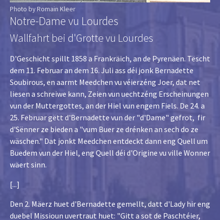
Photo by Romain Kleer
Notre-Dame vu Lourdes
Wallfahrt bei d'Grotte vu Lourdes
D'Geschicht spillt 1858 a Frankräich, an de Pyrenäen. Tëscht
dem 11. Februar an dem 16. Juli ass déi jonk Bernadette
Soubirous, en aarmt Meedchen vu véierzéng Joer, dat net
liesen a schreiwe kann, Zeien vun uechtzéng Erscheinungen
vun der Muttergottes, an der Hiel vun engem Fiels. De 24. a
25. Februar gëtt d'Bernadette vun der "d'Dame" gefrot, fir
d'Sënner ze bieden a "vum Buer ze drénken an sech do ze
wäschen." Dat jonkt Meedchen entdeckt dann eng Quell um
Buedem vun der Hiel, eng Quell déi d'Origine vu ville Wonner
wäert sinn.
[...]
Den 2. Mäerz huet d'Bernadette gemellt, datt d'Lady hir eng
duebel Missioun uvertraut huet: "Gitt a sot de Paschtéier,