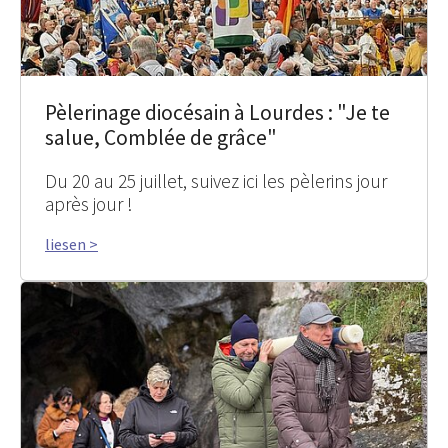
Pèlerinage diocésain à Lourdes : "Je te
salue, Comblée de grâce"
Du 20 au 25 juillet, suivez ici les pèlerins jour
après jour !
liesen >