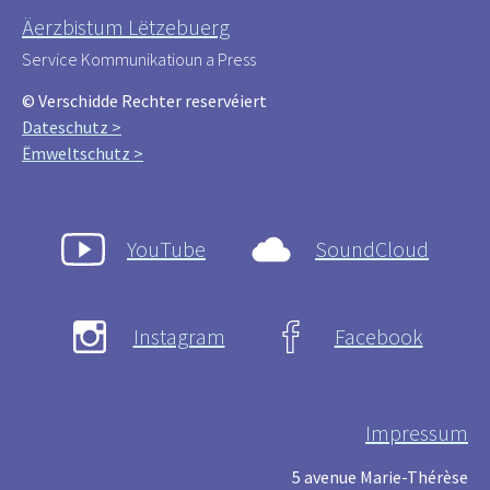
Äerzbistum Lëtzebuerg
Service Kommunikatioun a Press
© Verschidde Rechter reservéiert
Dateschutz >
Ëmweltschutz >
YouTube
SoundCloud
Instagram
Facebook
Impressum
5 avenue Marie-Thérèse