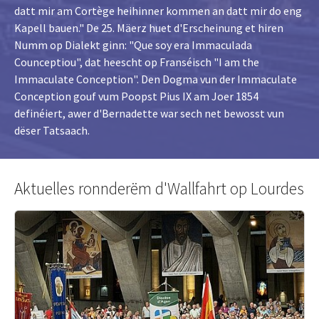
datt mir am Cortège heihinner kommen an datt mir do eng
Kapell bauen." De 25. Mäerz huet d'Erscheinung et hiren
Numm op Dialekt ginn: "Que soy era Immaculada
Counceptiou", dat heescht op Franséisch "I am the
Immaculate Conception". Den Dogma vun der Immaculate
Conception gouf vum Poopst Pius IX am Joer 1854
definéiert, awer d'Bernadette war sech net bewosst vun
dëser Tatsaach.
Aktuelles ronnderëm d'Wallfahrt op Lourdes