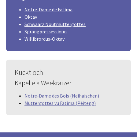
Notre-Dame de Fatima
Oktav
Schwaarz Noutmuttergottes
Sprangprëssessioun
Willibrordus-Oktav
Kuckt och
Kapelle a Weekräizer
Notre-Dame des Bois (Neihaischen)
Muttergottes vu Fatima (Péiteng)