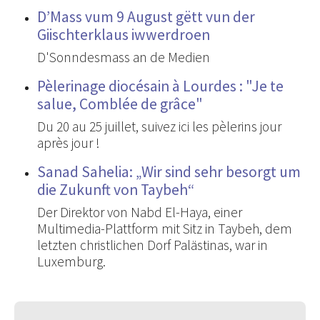
D’Mass vum 9 August gëtt vun der
Giischterklaus iwwerdroen
D'Sonndesmass an de Medien
Pèlerinage diocésain à Lourdes : "Je te
salue, Comblée de grâce"
Du 20 au 25 juillet, suivez ici les pèlerins jour
après jour !
Sanad Sahelia: „Wir sind sehr besorgt um
die Zukunft von Taybeh“
Der Direktor von Nabd El-Haya, einer
Multimedia-Plattform mit Sitz in Taybeh, dem
letzten christlichen Dorf Palästinas, war in
Luxemburg.