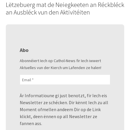
Lëtzebuerg mat de Neiegkeeten an Réckbléck
an Ausbléck vun den Aktivitéiten
Abo
Abonnéiert Iech op Cathol-News fir Iech iwwert
Aktuelles vun der Kierch um Lafenden ze halen!
Är Informatioune gi just benotzt, fir Iech eis
Newsletter ze schécken. Dir kënnt Iech zu all
Moment ofmellen andeem Dir op de Link
klickt, deen ënnen op all Newsletter ze
fannen ass.