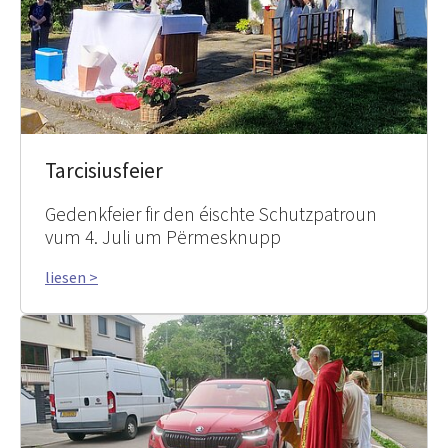
Tarcisiusfeier
Gedenkfeier fir den éischte Schutzpatroun
vum 4. Juli um Përmesknupp
liesen >