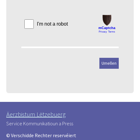
Äerzbistum Lëtzebuerg
Service Kommunikatioun a Press
© Verschidde Rechter reservéiert