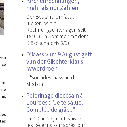
Kirchenrechnungen,
mehr als nur Zahlen
Der Bestand umfasst
lückenlos die
Rechnungsunterlagen seit
1840. (Ein Sommer mit dem
Diözesanarchiv 6/9)
D’Mass vum 9 August gëtt
enu
vun der Giischterklaus
 ce
iwwerdroen
D'Sonndesmass an de
ment
Medien
 ne
Pèlerinage diocésain à
mis
Lourdes : "Je te salue,
Comblée de grâce"
 des
Du 20 au 25 juillet, suivez ici
tes
les pèlerins jour après jour !