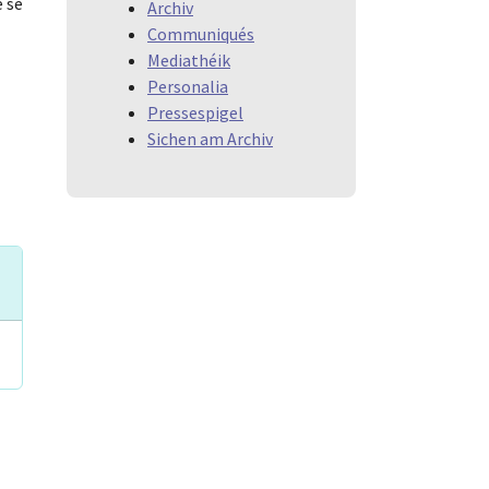
e se
Archiv
Communiqués
Mediathéik
Personalia
Pressespigel
Sichen am Archiv