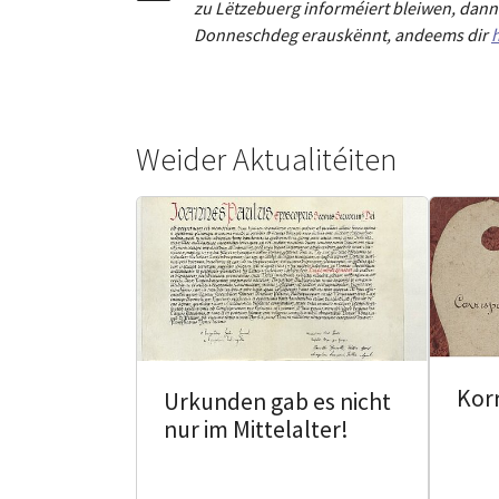
zu Lëtzebuerg informéiert bleiwen, dann 
Donneschdeg erauskënnt, andeems dir
h
Weider Aktualitéiten
Kor
Urkunden gab es nicht
nur im Mittelalter!