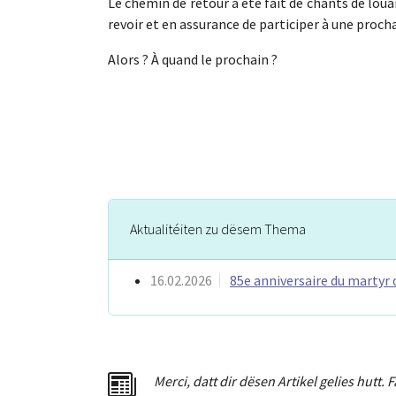
Le chemin de retour a été fait de chants de lo
revoir et en assurance de participer à une proch
Alors ? À quand le prochain ?
Aktualitéiten zu dësem Thema
16.02.2026
85e anniversaire du martyr 
Merci
,
dat
t
dir dësen Artikel gelies hu
tt
. 