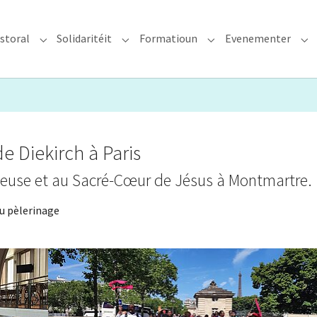
storal
Solidaritéit
Formatioun
Evenementer
erzdiözees"
Submenu for "Glawen & Pastoral"
Submenu for "Solidaritéit"
Submenu for "Format
Su
de Diekirch à Paris
uleuse et au Sacré-Cœur de Jésus à Montmartre.
au pèlerinage
Show larger version