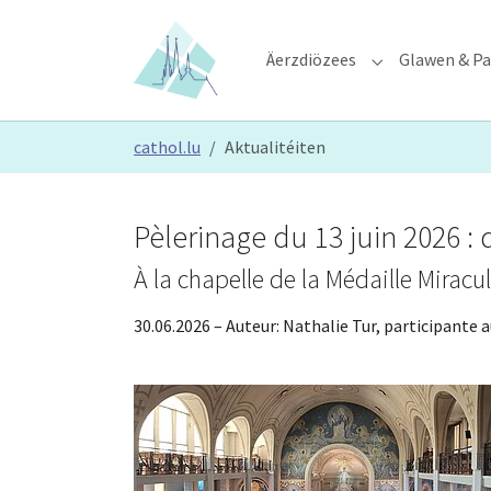
Skip to main content
Skip to page footer
Äerzdiözees
Glawen & Pa
Submenu for "Ä
You are here:
cathol.lu
Aktualitéiten
Pèlerinage du 13 juin 2026 : 
À la chapelle de la Médaille Mirac
30.06.2026
– Auteur:
Nathalie Tur, participante 
Show larger version