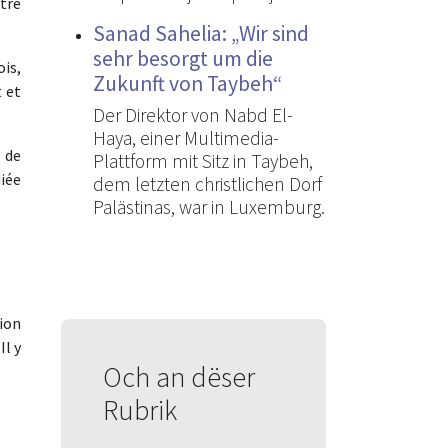
otre
Sanad Sahelia: „Wir sind
sehr besorgt um die
is,
Zukunft von Taybeh“
t et
Der Direktor von Nabd El-
Haya, einer Multimedia-
s de
Plattform mit Sitz in Taybeh,
diée
dem letzten christlichen Dorf
Palästinas, war in Luxemburg.
tion
Il y
Och an dëser
Rubrik