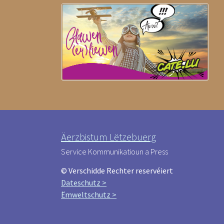
Äerzbistum Lëtzebuerg
Service Kommunikatioun a Press
© Verschidde Rechter reservéiert
Dateschutz >
Ëmweltschutz >