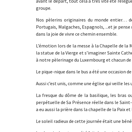
avant le départ, tout cela a très vite été relé
groupe.
Nos pèlerins originaires du monde entier… de
Portugais, Malgaches, Espagnols, ...et je pense n
dans la joie de vivre ce chemin ensemble.
L’émotion lors de la messe à la Chapelle de la M
la statue de la Vierge et s’imaginer Sainte Cat
à notre pèlerinage du Luxembourg et chacun de n
Le pique-nique dans le bus a été une occasion de 
Aussi c’est unis, comme une église qui veille le
La fresque du dôme de la basilique, les bras o
perpétuelle de Sa Présence réelle dans le Saint
a eu aussi la prière dans la chapelle de la Paix e
Le soleil radieux de cette journée était une béné