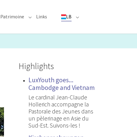
Patrimoine
Links
LB
ioun"
bmenu for "Evenementer"
Submenu for "Patrimoine"
Submenu for "LB"
Highlights
LuxYouth goes...
Cambodge and Vietnam
Le cardinal Jean-Claude
Hollerich accompagne la
Pastorale des Jeunes dans
un pèlerinage en Asie du
Sud-Est. Suivons-les !