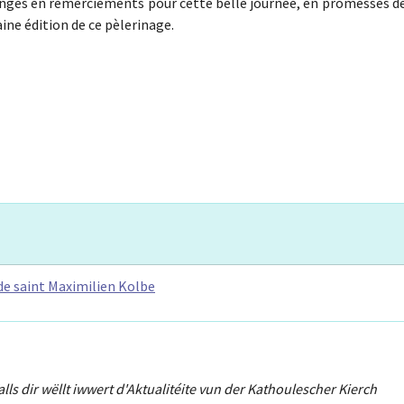
uanges en remerciements pour cette belle journée, en promesses d
aine édition de ce pèlerinage.
de saint Maximilien Kolbe
Falls dir wëllt iwwert d'Aktualitéit
e
vun der Kathoulescher Kierch