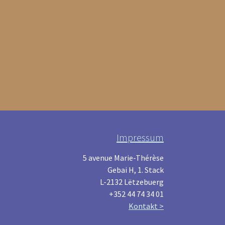
Impressum
5 avenue Marie-Thérèse
Gebai H, 1. Stack
L-2132 Lëtzebuerg
+352 44 74 34 01
Kontakt >