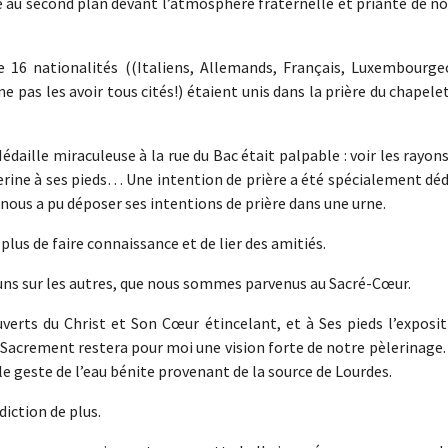
gué au second plan devant l’atmosphère fraternelle et priante de n
 16 nationalités ((Italiens, Allemands, Français, Luxembourgeo
e pas les avoir tous cités!) étaient unis dans la prière du chapele
édaille miraculeuse à la rue du Bac était palpable : voir les rayon
herine à ses pieds… Une intention de prière a été spécialement dé
ous a pu déposer ses intentions de prière dans une urne.
plus de faire connaissance et de lier des amitiés.
s uns sur les autres, que nous sommes parvenus au Sacré-Cœur.
uverts du Christ et Son Cœur étincelant, et à Ses pieds l’exposi
-Sacrement restera pour moi une vision forte de notre pèlerinage. 
t le geste de l’eau bénite provenant de la source de Lourdes.
diction de plus.