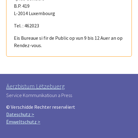
B.P. 419
L-2014 Luxembourg
Tel. : 462023
Eis Bureaue si fir de Public op vun 9 bis 12 Auer an op
Rendez-vous.
Äerzbistum Lëtzebuerg
Service Kommunikatioun a Press
© Verschidde Rechter reservéiert
Dateschutz >
Ëmweltschutz >