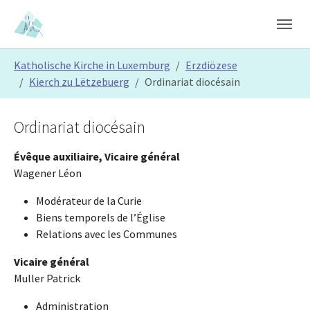
Skip to main content
Skip to page footer
You are here:
Katholische Kirche in Luxemburg
Erzdiözese
Kierch zu Lëtzebuerg
Ordinariat diocésain
Ordinariat diocésain
Évêque auxiliaire, Vicaire général
Wagener Léon
Modérateur de la Curie
Biens temporels de l’Église
Relations avec les Communes
Vicaire général
Muller Patrick
Administration