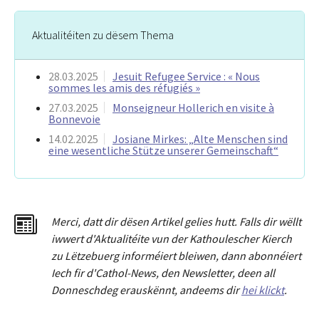
Aktualitéiten zu dësem Thema
28.03.2025
Jesuit Refugee Service : « Nous
sommes les amis des réfugiés »
27.03.2025
Monseigneur Hollerich en visite à
Bonnevoie
14.02.2025
Josiane Mirkes: „Alte Menschen sind
eine wesentliche Stütze unserer Gemeinschaft“
Merci
,
dat
t
dir dësen Artikel gelies hu
tt
. Falls dir wëllt
iwwert d'Aktualitéit
e
vun der Kathoulescher Kierch
zu Lëtzebuerg informéiert bleiwen, dann abonnéiert
Iech fir d'Cathol-News, den Newsletter
,
deen all
Donneschdeg erauskënnt, andeems dir
hei klickt
.