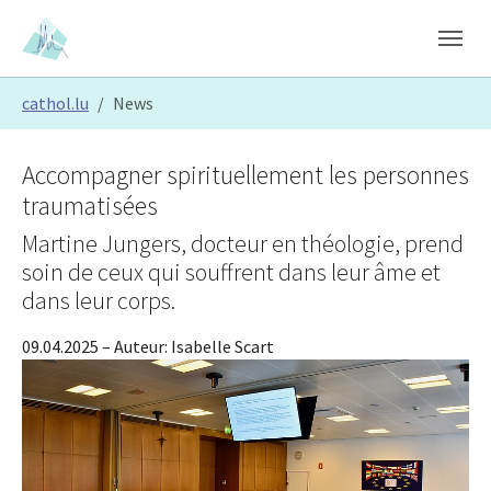
Skip to main content
Skip to page footer
You are here:
cathol.lu
News
Accompagner spirituellement les personnes
traumatisées
Martine Jungers, docteur en théologie, prend
soin de ceux qui souffrent dans leur âme et
dans leur corps.
09.04.2025
– Auteur:
Isabelle Scart