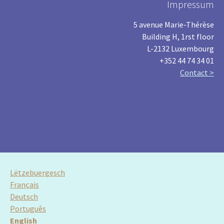
Impressum
5 avenue Marie-Thérèse
Building H, 1rst floor
L-2132 Luxembourg
+352 44 74 34 01
Contact >
Lëtzebuergesch
Français
Deutsch
Português
English