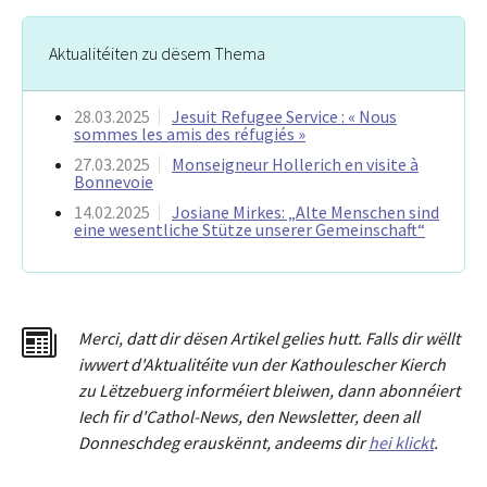
Aktualitéiten zu dësem Thema
28.03.2025
Jesuit Refugee Service : « Nous
sommes les amis des réfugiés »
27.03.2025
Monseigneur Hollerich en visite à
Bonnevoie
14.02.2025
Josiane Mirkes: „Alte Menschen sind
eine wesentliche Stütze unserer Gemeinschaft“
Merci
,
dat
t
dir dësen Artikel gelies hu
tt
. Falls dir wëllt
iwwert d'Aktualitéit
e
vun der Kathoulescher Kierch
zu Lëtzebuerg informéiert bleiwen, dann abonnéiert
Iech fir d'Cathol-News, den Newsletter
,
deen all
Donneschdeg erauskënnt, andeems dir
hei klickt
.