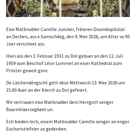
Eise Matbrudder Camille Juncker, fréieren Doumkapitular
an Dechen, ass e Samschdeg, den 9. Mee 2026, am Alter vu 95
Joer verscheet ass.
Hien ass den 3. Februar 1931 zu Dol gebuer an den 12. Juli
1959 vum Bëschof Léon Lommel an eiser Kathedral zum
Priister geweit ginn.
De Läichendéngscht gëtt dëse Mëttwoch 13. Mee 2026 um
15.00 Auer an der Kierch zu Dol gefeiert.
Mir vertrauen eise Matbrudder dem Herrgott senger
Baarmhäerzegkeet un.
Ech bieden Iech, eisem Matbrudder Camille senger an enger
Eucharistiefeier ze gedenken.