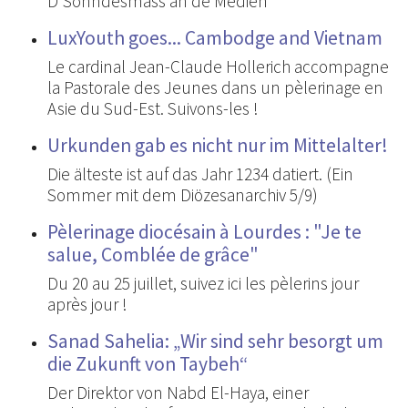
D'Sonndesmass an de Medien
LuxYouth goes... Cambodge and Vietnam
Le cardinal Jean-Claude Hollerich accompagne
la Pastorale des Jeunes dans un pèlerinage en
Asie du Sud-Est. Suivons-les !
Urkunden gab es nicht nur im Mittelalter!
Die älteste ist auf das Jahr 1234 datiert. (Ein
Sommer mit dem Diözesanarchiv 5/9)
Pèlerinage diocésain à Lourdes : "Je te
salue, Comblée de grâce"
Du 20 au 25 juillet, suivez ici les pèlerins jour
après jour !
Sanad Sahelia: „Wir sind sehr besorgt um
die Zukunft von Taybeh“
Der Direktor von Nabd El-Haya, einer