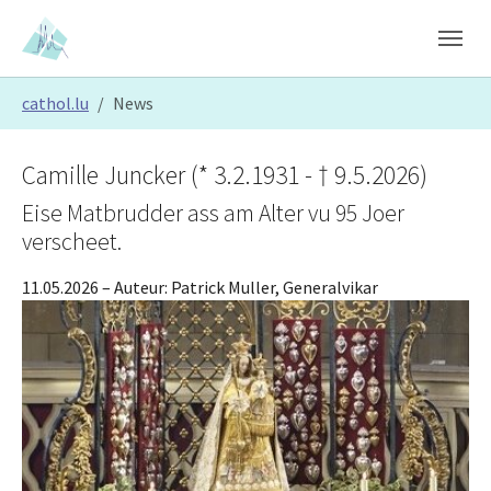
Skip to main content
Skip to page footer
You are here:
cathol.lu
News
Camille Juncker (* 3.2.1931 - † 9.5.2026)
Eise Matbrudder ass am Alter vu 95 Joer
verscheet.
11.05.2026
– Auteur:
Patrick Muller, Generalvikar