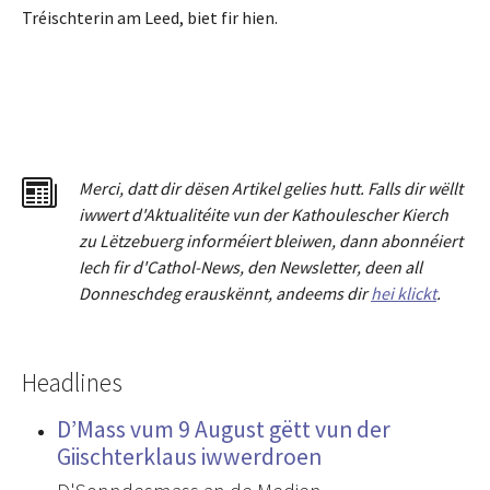
Tréischterin am Leed, biet fir hien.
Merci
,
dat
t
dir dësen Artikel gelies hu
tt
. Falls dir wëllt
iwwert d'Aktualitéit
e
vun der Kathoulescher Kierch
zu Lëtzebuerg informéiert bleiwen, dann abonnéiert
Iech fir d'Cathol-News, den Newsletter
,
deen all
Donneschdeg erauskënnt, andeems dir
hei klickt
.
Headlines
D’Mass vum 9 August gëtt vun der
Giischterklaus iwwerdroen