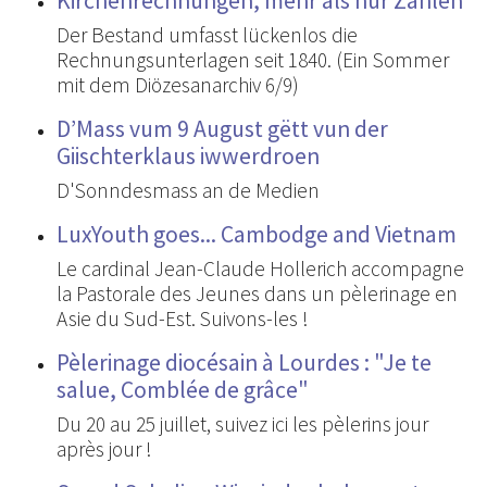
Kirchenrechnungen, mehr als nur Zahlen
Der Bestand umfasst lückenlos die
Rechnungsunterlagen seit 1840. (Ein Sommer
mit dem Diözesanarchiv 6/9)
D’Mass vum 9 August gëtt vun der
Giischterklaus iwwerdroen
D'Sonndesmass an de Medien
LuxYouth goes... Cambodge and Vietnam
Le cardinal Jean-Claude Hollerich accompagne
la Pastorale des Jeunes dans un pèlerinage en
Asie du Sud-Est. Suivons-les !
Pèlerinage diocésain à Lourdes : "Je te
salue, Comblée de grâce"
Du 20 au 25 juillet, suivez ici les pèlerins jour
après jour !