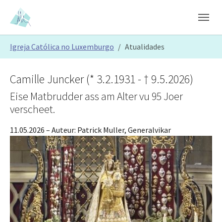
Skip to main content
Skip to page footer
You are here:
Igreja Católica no Luxemburgo
Atualidades
Camille Juncker (* 3.2.1931 - † 9.5.2026)
Eise Matbrudder ass am Alter vu 95 Joer
verscheet.
11.05.2026
– Auteur:
Patrick Muller, Generalvikar