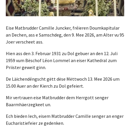
Eise Matbrudder Camille Juncker, fréieren Doumkapitular
an Dechen, ass e Samschdeg, den 9. Mee 2026, am Alter vu 95
Joer verscheet ass.
Hien ass den 3. Februar 1931 zu Dol gebuer an den 12. Juli
1959 vum Bëschof Léon Lommel an eiser Kathedral zum
Priister geweit ginn.
De Läichendéngscht gëtt dëse Mëttwoch 13. Mee 2026 um
15.00 Auer an der Kierch zu Dol gefeiert.
Mir vertrauen eise Matbrudder dem Herrgott senger
Baarmhäerzegkeet un.
Ech bieden Iech, eisem Matbrudder Camille senger an enger
Eucharistiefeier ze gedenken.